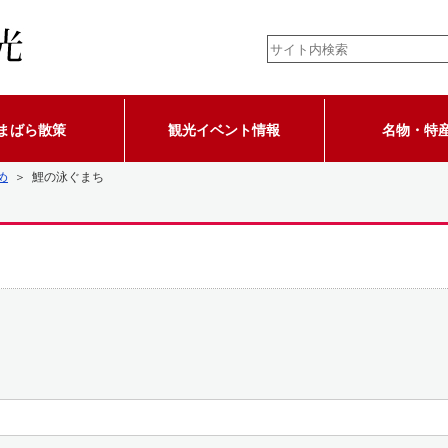
まばら散策
観光イベント情報
名物・特
め
＞ 鯉の泳ぐまち