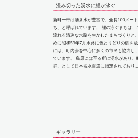
澄み切った湧水に鯉が泳ぐ
新町一帯は湧き水が豊富で、全長100メー
ち」と呼ばれています。 鯉の泳ぐまちは、
流れる清冽な水路を生かしたまちづくりと
めに昭和53年7月水路に色とりどりの鯉を
には、町内会を中心に多くの市民も協力し
ています。 島原には至る所に湧水があり、
群」として日本名水百選に指定されており
ギャラリー