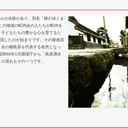
トルの水路があり、別名「鯉の泳ぐま
この地域の町内会の人たちが町内を
、子どもたちの豊かな心を育てるた
放流したのが始まりです。その後放流
、水の都島原を代表する名所となっ
昭和60年1月環境庁から「島原湧水
この流れもその一つです。