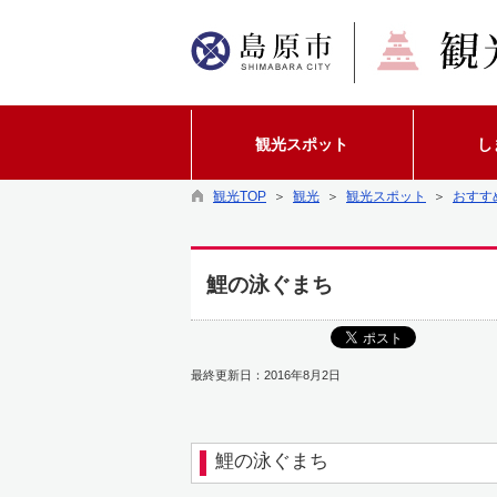
観光スポット
し
観光TOP
＞
観光
＞
観光スポット
＞
おすす
鯉の泳ぐまち
最終更新日：2016年8月2日
鯉の泳ぐまち