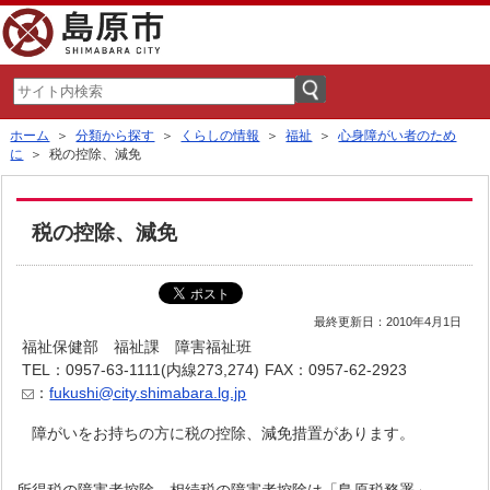
ホーム
＞
分類から探す
＞
くらしの情報
＞
福祉
＞
心身障がい者のため
に
＞ 税の控除、減免
税の控除、減免
最終更新日：2010年4月1日
福祉保健部 福祉課 障害福祉班
TEL：0957-63-1111(内線273,274)
FAX：0957-62-2923
：
fukushi@city.shimabara.lg.jp
障がいをお持ちの方に税の控除、減免措置があります。