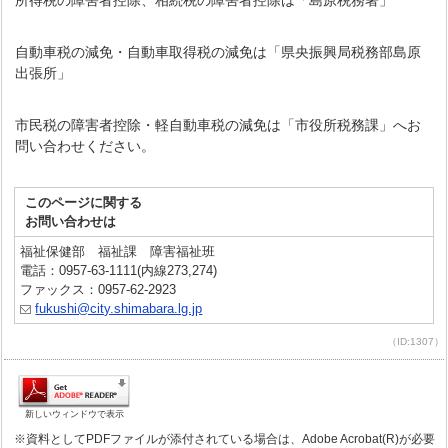
所得税の障害者控除、相続税の障害者控除は「島原税務署」
自動車税の減免・自動車取得税の減免は「県央振興局税務部島原
出張所」
市民税の障害者控除・軽自動車税の減免は「市役所税務課」へお
問い合わせください。
このページに関する
お問い合わせは
福祉保健部 福祉課 障害福祉班
電話：0957-63-1111(内線273,274)
ファックス：0957-62-2923
fukushi@city.shimabara.lg.jp
（ID:1307）
新しいウィンドウで表示
※資料としてPDFファイルが添付されている場合は、Adobe Acrobat(R)が必要