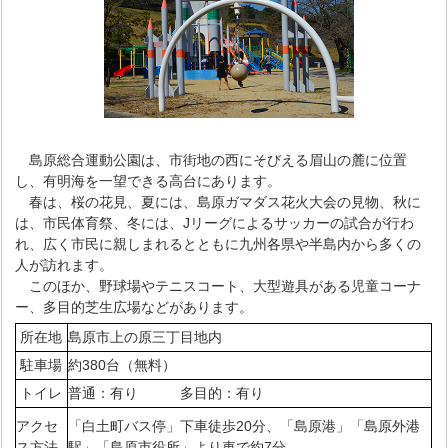
島原総合運動公園は、市街地の西にそびえる眉山の麓に位置
し、有明海を一望できる高台にあります。
春は、桜の花見、夏には、島原ガマダス花火大会の見物、秋に
は、市民体育祭、冬には、Jリーグによるサッカーの試合が行わ
れ、広く市民に親しまれるとともに九州各県や半島内から多くの
人が訪れます。
このほか、野球場やテニスコート、大型遊具がある児童コーナ
ー、多目的芝生広場などがあります。
所在地
島原市上の原三丁目地内
駐車場
約380台（無料）
トイレ
普通：有り 多目的：有り
アクセ
「白土町バス停」下車徒歩20分、「島原港」「島原外港
ス方法
駅」「島原市役所」より車で約7分。