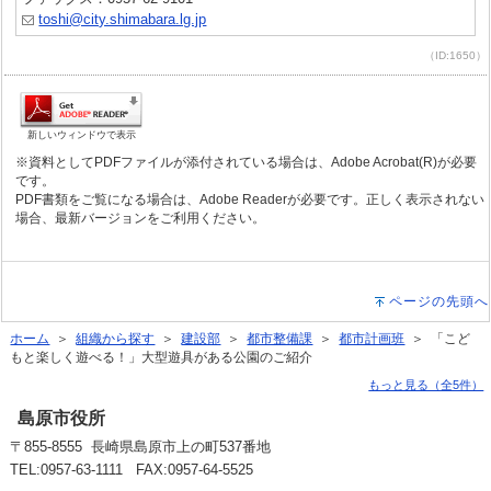
toshi@city.shimabara.lg.jp
（ID:1650）
新しいウィンドウで表示
※資料としてPDFファイルが添付されている場合は、Adobe Acrobat(R)が必要
です。
PDF書類をご覧になる場合は、Adobe Readerが必要です。正しく表示されない
場合、最新バージョンをご利用ください。
ページの先頭へ
ホーム
＞
組織から探す
＞
建設部
＞
都市整備課
＞
都市計画班
＞ 「こど
もと楽しく遊べる！」大型遊具がある公園のご紹介
もっと見る（全5件）
島原市役所
〒855-8555 長崎県島原市上の町537番地
TEL:0957-63-1111 FAX:0957-64-5525