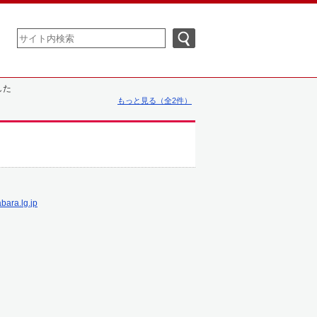
した
もっと見る（全2件）
bara.lg.jp