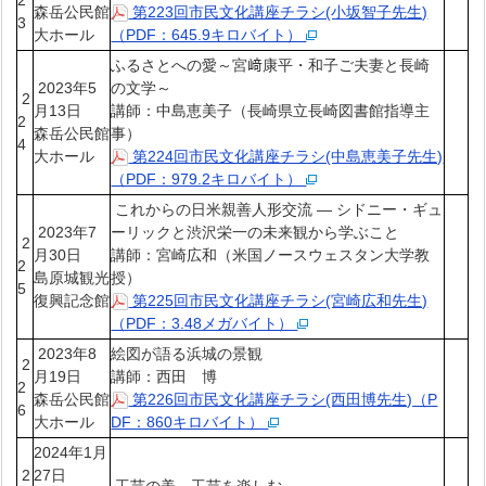
森岳公民館
第223回市民文化講座チラシ(小坂智子先生)
3
大ホール
（PDF：645.9キロバイト）
ふるさとへの愛～宮﨑康平・和子ご夫妻と長崎
2023年5
の文学～
2
月13日
講師：中島恵美子（長崎県立長崎図書館指導主
2
森岳公民館
事）
4
大ホール
第224回市民文化講座チラシ(中島恵美子先生)
（PDF：979.2キロバイト）
これからの日米親善人形交流 ― シドニー・ギュ
2023年7
ーリックと渋沢栄一の未来観から学ぶこと
2
月30日
講師：宮崎広和（米国ノースウェスタン大学教
2
島原城観光
授）
5
復興記念館
第225回市民文化講座チラシ(宮崎広和先生)
（PDF：3.48メガバイト）
2023年8
絵図が語る浜城の景観
2
月19日
講師：西田 博
2
森岳公民館
第226回市民文化講座チラシ(西田博先生)（P
6
大ホール
DF：860キロバイト）
2024年1月
2
27日
工芸の美、工芸を楽しむ