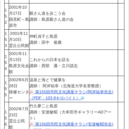
2001年10
1
月27日
殿さん道を歩こう会
5
国見町～島
講師：島原殿さん道の会
2
原市
1
2001年11
仲町貞子と島原
5
月10日
講師：田中 俊廣
3
霊丘公民館
2001年11
1
月13日
これからの日本を語る
5
島原文化会
講師：西部 邁・立川談志
4
館
2002年6月
温泉と海とで健康を
1
28日
講師： 阿岸祐幸（北海道大学名誉教授）
5
保健センタ
第155回市民文化講座チラシ(阿岸祐幸先生)
5
ー
（PDF：103.8キロバイト）
竹久夢二と島原
2002年7月
1
講師：安達敏昭（大牟田市ギャラリーADアー
23日
5
ト）
霊丘公民
6
第156回市民文化講座チラシ(安達敏昭先生)
館