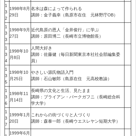
1
1998年8月
名水は森によって作られる
3
29日
講師：金子義幸（島原市在住 元林野庁OB）
2
1
1998年9月
近代島原の恩人「金井俊行」に学ぶ
3
27日
講師：原田博二（長崎市立博物館長）
3
1
人間大好き
1998年10
3
講師：佐藤健（毎日新聞東京本社社会部編集委
月8日
4
員）
1
1998年10
やさしい源氏物語入門
3
月25日
講師：石山敏郎（島原在住 元高校教諭）
5
1
長崎県の文化と生活、見たまま
1998年11
3
講師：ブライアン・バークガフニ（長崎総合科
月14日
6
学大学）
1
1999年1月
これからの街づくりと人づくり
3
20日
講師：森泰一郎（長崎ウエスレヤン短期大学）
7
1999年6月
1