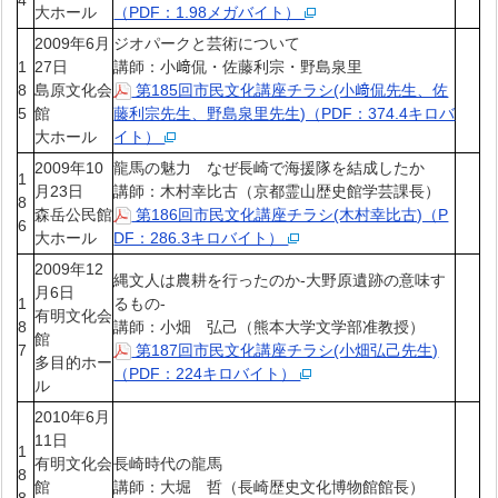
大ホール
（PDF：1.98メガバイト）
2009年6月
ジオパークと芸術について
1
27日
講師：小﨑侃・佐藤利宗・野島泉里
8
島原文化会
第185回市民文化講座チラシ(小﨑侃先生、佐
5
館
藤利宗先生、野島泉里先生)（PDF：374.4キロバ
大ホール
イト）
2009年10
龍馬の魅力 なぜ長崎で海援隊を結成したか
1
月23日
講師：木村幸比古（京都霊山歴史館学芸課長）
8
森岳公民館
第186回市民文化講座チラシ(木村幸比古)（P
6
大ホール
DF：286.3キロバイト）
2009年12
縄文人は農耕を行ったのか-大野原遺跡の意味す
月6日
1
るもの-
有明文化会
8
講師：小畑 弘己（熊本大学文学部准教授）
館
7
第187回市民文化講座チラシ(小畑弘己先生)
多目的ホー
（PDF：224キロバイト）
ル
2010年6月
11日
1
有明文化会
長崎時代の龍馬
8
館
講師：大堀 哲（長崎歴史文化博物館館長）
8