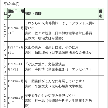
平成9年度～
開催日・場
備
回
演題・講師
所
考
これからの火山博物館 そしてクラフト夫妻の
1
1997年6月
思い出
2
21日
講師：佐々木朝登（日本博物館学会常任委員
7
立教大・明治大ほか講師）
1
1997年7月
火山の恵み 温泉と自然、その効用
2
23日
講師：植田理彦（日本温泉療法医会会長ほか）
8
1
1997年11
「小説の魅力」文芸講演会
2
月12日
講師：寺田博（島原市生まれ エッセイスト）
9
1
1998年2月
今、図書館がこんなに発展しています！
3
15日
講師：平湯文夫（元純心短期大学教授）
0
1
歴史を生かした街並み景観づくり
1998年7月
3
講師：林一馬（長崎総合科学大学建築学科教
18日
1
授）