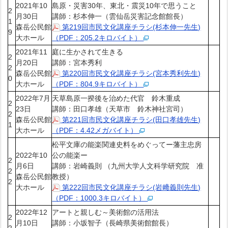
2021年10
島原・災害30年、東北・震災10年で思うこと
2
月30日
講師：杉本伸一（雲仙岳災害記念館館長）
1
森岳公民館
第219回市民文化講座チラシ(杉本伸一先生)
9
大ホール
（PDF：205.2キロバイト）
2021年11
庭に生かされて生きる
2
月20日
講師：宮本秀利
2
森岳公民館
第220回市民文化講座チラシ(宮本秀利先生)
0
大ホール
（PDF：804.9キロバイト）
2022年7月
天草島原一揆後を治めた代官 鈴木重成
2
23日
講師：田口孝雄（天草市 鈴木神社宮司）
2
森岳公民館
第221回市民文化講座チラシ(田口孝雄先生)
1
大ホール
（PDF：4.42メガバイト）
松平文庫の能楽関連史料をめぐってー藩主忠房
2022年10
公の能楽ー
2
月6日
講師：岩崎義則 （九州大学人文科学研究院 准
2
森岳公民館
教授）
2
大ホール
第222回市民文化講座チラシ(岩﨑義則先生)
（PDF：1000.3キロバイト）
2022年12
アートと親しむ～美術館の活用法
2
月10日
講師：小坂智子（長崎県美術館館長）
2