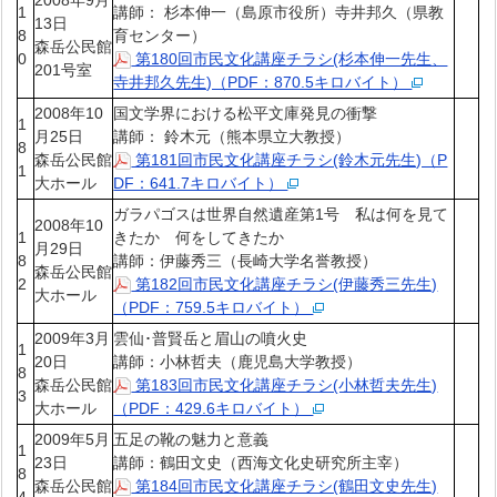
1
講師： 杉本伸一（島原市役所）寺井邦久（県教
13日
8
育センター）
森岳公民館
0
第180回市民文化講座チラシ(杉本伸一先生、
201号室
寺井邦久先生)（PDF：870.5キロバイト）
2008年10
国文学界における松平文庫発見の衝撃
1
月25日
講師： 鈴木元（熊本県立大教授）
8
森岳公民館
第181回市民文化講座チラシ(鈴木元先生)（P
1
大ホール
DF：641.7キロバイト）
ガラパゴスは世界自然遺産第1号 私は何を見て
2008年10
1
きたか 何をしてきたか
月29日
8
講師：伊藤秀三（長崎大学名誉教授）
森岳公民館
2
第182回市民文化講座チラシ(伊藤秀三先生)
大ホール
（PDF：759.5キロバイト）
2009年3月
雲仙･普賢岳と眉山の噴火史
1
20日
講師：小林哲夫（鹿児島大学教授）
8
森岳公民館
第183回市民文化講座チラシ(小林哲夫先生)
3
大ホール
（PDF：429.6キロバイト）
2009年5月
五足の靴の魅力と意義
1
23日
講師：鶴田文史（西海文化史研究所主宰）
8
森岳公民館
第184回市民文化講座チラシ(鶴田文史先生)
4