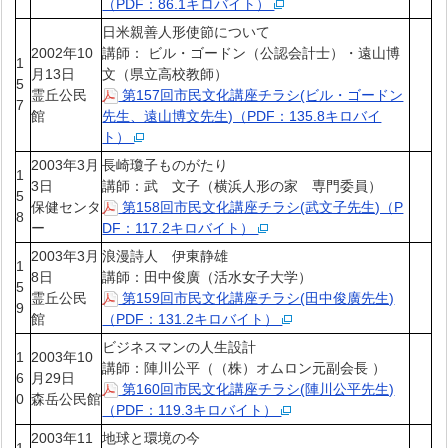
（PDF：86.1キロバイト）
日米親善人形使節について
2002年10
講師： ビル・ゴードン（公認会計士）・遠山博
1
月13日
文（県立高校教師）
5
霊丘公民
第157回市民文化講座チラシ(ビル・ゴードン
7
館
先生、遠山博文先生)（PDF：135.8キロバイ
ト）
2003年3月
長崎瓊子ものがたり
1
3日
講師：武 文子（横浜人形の家 専門委員）
5
保健センタ
第158回市民文化講座チラシ(武文子先生)（P
8
ー
DF：117.2キロバイト）
2003年3月
浪漫詩人 伊東静雄
1
8日
講師：田中俊廣（活水女子大学）
5
霊丘公民
第159回市民文化講座チラシ(田中俊廣先生)
9
館
（PDF：131.2キロバイト）
ビジネスマンの人生設計
1
2003年10
講師：陣川公平（（株）オムロン元副会長 ）
6
月29日
第160回市民文化講座チラシ(陣川公平先生)
0
森岳公民館
（PDF：119.3キロバイト）
2003年11
地球と環境の今
1