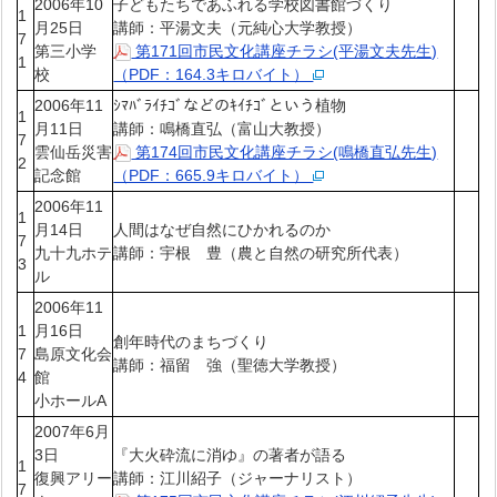
2006年10
子どもたちであふれる学校図書館づくり
1
月25日
講師：平湯文夫（元純心大学教授）
7
第三小学
第171回市民文化講座チラシ(平湯文夫先生)
1
校
（PDF：164.3キロバイト）
2006年11
ｼﾏﾊﾞﾗｲﾁｺﾞなどのｷｲﾁｺﾞという植物
1
月11日
講師：鳴橋直弘（富山大教授）
7
雲仙岳災害
第174回市民文化講座チラシ(鳴橋直弘先生)
2
記念館
（PDF：665.9キロバイト）
2006年11
1
月14日
人間はなぜ自然にひかれるのか
7
九十九ホテ
講師：宇根 豊（農と自然の研究所代表）
3
ル
2006年11
1
月16日
創年時代のまちづくり
7
島原文化会
講師：福留 強（聖徳大学教授）
4
館
小ホールA
2007年6月
3日
『大火砕流に消ゆ』の著者が語る
1
復興アリー
講師：江川紹子（ジャーナリスト）
7