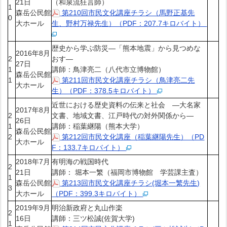
21日
（和泉流狂言師）
1
森岳公民館
第210回市民文化講座チラシ（馬野正基先
0
大ホール
生、野村万禄先生）（PDF：207.7キロバイト）
歴史から学ぶ防災―「熊本地震」から見つめな
2016年8月
2
おす―
27日
1
講師：鳥津亮二（八代市立博物館）
森岳公民館
1
第211回市民文化講座チラシ（鳥津亮二先
大ホール
生）（PDF：378.5キロバイト）
近世における歴史資料の伝来と社会 ―大名家
2017年8月
2
文書、地域文書、江戸時代の対外関係から―
26日
1
講師：稲葉継陽（熊本大学）
森岳公民館
2
第212回市民文化講座（稲葉継陽先生）（PD
大ホール
F：133.7キロバイト）
2018年7月
有明海の戦国時代
2
21日
講師： 堀本一繁（福岡市博物館 学芸課主査）
1
森岳公民館
第213回市民文化講座チラシ(堀本一繁先生)
3
大ホール
（PDF：399.3キロバイト）
2019年9月
明治新政府と丸山作楽
2
16日
講師：三ツ松誠(佐賀大学)
1