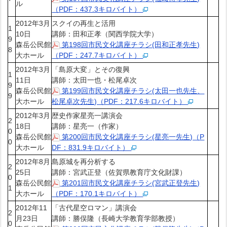
ル
（PDF：437.3キロバイト）
2012年3月
スクイの再生と活用
1
10日
講師：田和正孝（関西学院大学）
9
森岳公民館
第198回市民文化講座チラシ(田和正孝先生)
8
大ホール
（PDF：247.7キロバイト）
2012年3月
「島原大変」とその復興
1
11日
講師：太田一也・松尾卓次
9
森岳公民館
第199回市民文化講座チラシ(太田一也先生、
9
大ホール
松尾卓次先生)（PDF：217.6キロバイト）
2012年3月
歴史作家星亮一講演会
2
18日
講師：星亮一（作家）
0
森岳公民館
第200回市民文化講座チラシ(星亮一先生)（P
0
大ホール
DF：831.9キロバイト）
2012年8月
島原城を再分析する
2
25日
講師：宮武正登（佐賀県教育庁文化財課）
0
森岳公民館
第201回市民文化講座チラシ(宮武正登先生)
1
大ホール
（PDF：170.1キロバイト）
2012年11
「古代星空ロマン」講演会
2
月23日
講師：勝俣隆（長崎大学教育学部教授）
0