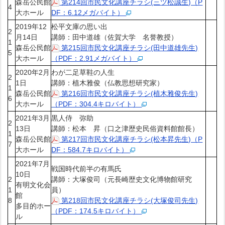
森岳公民館
第214回市民文化講座チラシ(三ツ松誠生)（P
4
大ホール
DF：6.12メガバイト）
2019年12
松平文庫の思い出
2
月14日
講師：田中道雄（佐賀大学 名誉教授）
1
森岳公民館
第215回市民文化講座チラシ(田中道雄先生)
5
大ホール
（PDF：2.91メガバイト）
2020年2月
わが二足草鞋の人生
2
1日
講師：植木雅俊（仏教思想研究家）
1
森岳公民館
第216回市民文化講座チラシ(植木雅俊先生)
6
大ホール
（PDF：304.4キロバイト）
2021年3月
黒人侍 弥助
2
13日
講師：松本 昇（口之津歴史民俗資料館館長）
1
森岳公民館
第217回市民文化講座チラシ(松本昇先生)（P
7
大ホール
DF：584.7キロバイト）
2021年7月
戦国時代前半の有馬氏
10日
2
講師：大塚俊司（元長崎歴史文化博物館研究
有明文化会
1
員）
館
8
第218回市民文化講座チラシ(大塚俊司先生)
多目的ホー
（PDF：174.5キロバイト）
ル