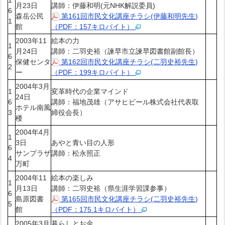
月23日
講師：伊藤和明(元NHK解説委員)
6
森岳公民
第161回市民文化講座チラシ(伊藤和明先生)
1
館
（PDF：157キロバイト）
2003年11
絵本の力
1
月24日
講師：二羽史裕（諫早市立諫早図書館副館長）
6
保健センタ
第162回市民文化講座チラシ(二羽史裕先生)
2
ー
（PDF：199キロバイト）
2004年3月
1
変革時代の企業マインド
24日
6
講師：福地茂雄（アサヒビール株式会社代表取
ホテル南風
3
締役会長）
楼
2004年4月
1
3日
あやと青い目の人形
6
サンプラザ
講師：松永照正
4
万町
2004年11
絵本の楽しみ
1
月13日
講師：二羽史裕（県生涯学習課参事）
6
島原図書
第165回市民文化講座チラシ(二羽史裕先生)
5
館
（PDF：175.1キロバイト）
2005年3月
暮らしとお金