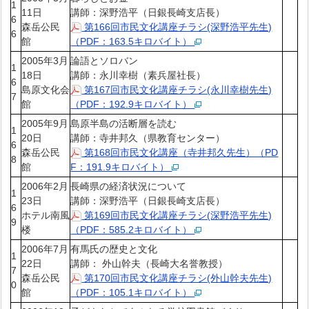
1
11日
講師：深野浩平（日銀長崎支店長）
6
森岳公民
第166回市民文化講座チラシ(深野浩平先生)
6
館
（PDF：163.5キロバイト）
2005年3月
論語とソロバン
1
18日
講師：永川幸樹（素兵屋社長）
6
島原文化会
第167回市民文化講座チラシ(永川幸樹先生)
7
館
（PDF：192.9キロバイト）
2005年9月
島原半島の活断層を読む
1
20日
講師：寺井邦久（県教育センター）
6
森岳公民
第168回市民文化講座（寺井邦久先生）（PD
8
館
F：191.9キロバイト）
2006年2月
長崎県の経済状況について
1
23日
講師：深野浩平（日銀長崎支店長）
6
ホテル南風
第169回市民文化講座チラシ(深野浩平先生)
9
楼
（PDF：585.2キロバイト）
2006年7月
有馬氏の歴史と文化
1
22日
講師： 外山幹夫（長崎大名誉教授）
7
森岳公民
第170回市民文化講座チラシ(外山幹夫先生)
0
館
（PDF：105.1キロバイト）