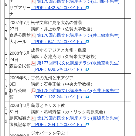
ナ
第175回市民文化講座チラシ(江川紹子先生)
5
サブアリー
（PDF：482.5キロバイト）
ナ
2007年7月
松平文庫に見る大名の俳諧
1
27日
講師：井上敏幸（佐賀大学教授）
7
森岳公民館
第176回市民文化講座チラシ(井上敏幸先生)
6
大ホール
（PDF：641.2キロバイト）
成長するアジアと九州・島原
1
2008年5月
講師：永池克明（久留米大学教授）
7
24日
第177回市民文化講座チラシ(永池克明先生)
7
森岳公民館
（PDF：608.5キロバイト）
2008年6月
古代の九州と東アジア
1
8日
講師：石井正敏（中央大学教授）
7
杉谷公民
第178回市民文化講座チラシ(石井正敏先生)
8
館
（PDF：122.2キロバイト）
2008年8月
島原とキリスト教
1
31日
講師：葛嶋秀信（カトリック島原教会）
7
島原城観光
第179回市民文化講座チラシ(葛嶋秀信先生)
9
復興記念館
（PDF：204.1キロバイト）
ジオパークを学ぶ！
2008年9月