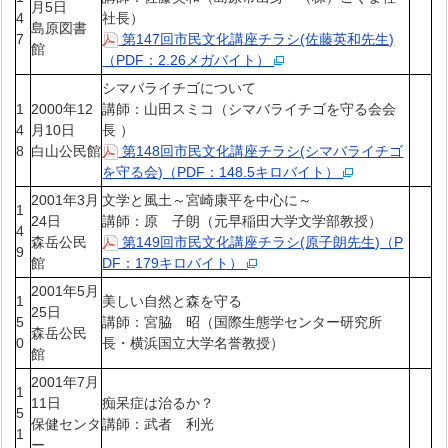
月5日
4
社長）
島原図書
7
第147回市民文化講座チラシ(佐藤英和先生)
館
（PDF：2.26メガバイト）
シマバライチゴについて
1
2000年12
講師：山田スミコ（シマバライチゴを守る会会
4
月10日
長 ）
8
白山公民館
第148回市民文化講座チラシ(シマバライチゴ
を守る会)（PDF：148.5キロバイト）
2001年3月
文学と風土～宮崎康平を中心に～
1
24日
講師：原 子朗（元早稲田大学文学部教授）
4
森岳公民
第149回市民文化講座チラシ(原子朗先生)（P
9
館
DF：179キロバイト）
2001年5月
1
美しい自然と森を守る
25日
5
講師：宮脇 昭（国際生態学センター研究所
森岳公民
0
長・横浜国立大学名誉教授）
館
2001年7月
1
11日
痴呆症は治るか？
5
保健センタ
講師：武者 利光
1
ー