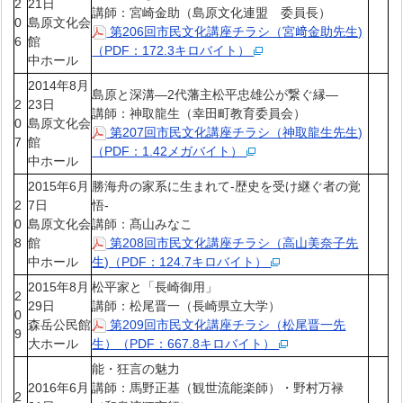
2
21日
講師：宮崎金助（島原文化連盟 委員長）
0
島原文化会
第206回市民文化講座チラシ（宮﨑金助先生)
6
館
（PDF：172.3キロバイト）
中ホール
2014年8月
島原と深溝―2代藩主松平忠雄公が繋ぐ縁―
2
23日
講師：神取龍生（幸田町教育委員会）
0
島原文化会
第207回市民文化講座チラシ（神取龍生先生)
7
館
（PDF：1.42メガバイト）
中ホール
2015年6月
勝海舟の家系に生まれて-歴史を受け継ぐ者の覚
2
7日
悟-
0
島原文化会
講師：髙山みなこ
8
館
第208回市民文化講座チラシ（高山美奈子先
中ホール
生)（PDF：124.7キロバイト）
2015年8月
松平家と「長崎御用」
2
29日
講師：松尾晋一（長崎県立大学）
0
森岳公民館
第209回市民文化講座チラシ（松尾晋一先
9
大ホール
生）（PDF：667.8キロバイト）
能・狂言の魅力
2016年6月
講師：馬野正基（観世流能楽師）・野村万禄
2