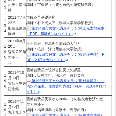
9
ホテル南風
講師：宇根豊（元農と自然の研究所代表）
3
楼
2011年7月
市民薬草基礎講座
1
22日
講師：村上光太郎（崇城大学薬学部教授）
9
旧島原藩薬
第194回市民文化講座チラシ(村上光太郎先生)
4
園跡
（PDF：588.6キロバイト）
2011年8月
十六世紀 有馬氏と周辺の人びと
1
20日
講師：根井 浄（元龍谷大学教授）
9
森岳公民館
第195回市民文化講座チラシ(根井浄先生)（P
5
大ホー
DF：2.67メガバイト）
ル
雲仙普賢岳の現状と防災上の課題
2011年10
1
講師：田村圭司、清水洋、佐野貴司
月30日
9
第196回市民文化講座チラシ(田村圭司先生、
雲仙岳災害
6
清水洋先生、佐野貴司先生)（PDF：618.4キロバ
記念館
イト）
雲仙普賢岳災害から20年～その被災者救済の進
2011年11
1
展と停滞～
月12日
9
講師：福﨑博孝（弁護士 島原出身）
九十九ホテ
7
第197回市民文化講座チラシ(福﨑博孝先生)