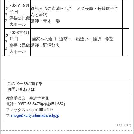
2025年9月
2
答礼人形の素晴らしさ ミス長崎・長崎瓊子さ
21日
3
んと着物
森岳公民館
2
講師：青木 勝
大ホール
2026年4月
2
11日
画家への道Ⅱ−道草ー 出逢い・挫折・希望
3
森岳公民館
講師：野澤好夫
3
大ホール
このページに関する
お問い合わせは
教育委員会 生涯学習課
電話：0957-68-5473(内線651,652)
ファックス：0957-68-5480
shogai@city.shimabara.lg.jp
（ID:18097）