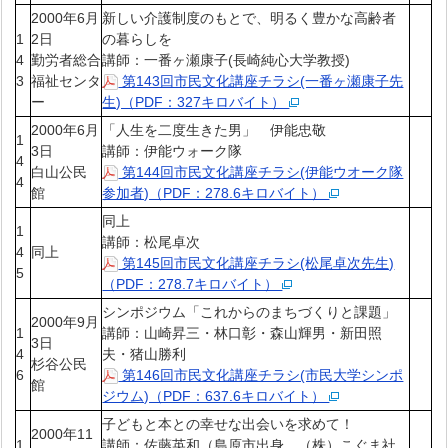
2000年6月
新しい介護制度のもとで、明るく豊かな高齢者
1
2日
の暮らしを
4
勤労者総合
講師：一番ヶ瀬康子(長崎純心大学教授)
3
福祉センタ
第143回市民文化講座チラシ(一番ヶ瀬康子先
ー
生)（PDF：327キロバイト）
2000年6月
「人生を二度生きた男」 伊能忠敬
1
3日
講師：伊能ウォーク隊
4
白山公民
第144回市民文化講座チラシ(伊能ウオーク隊
4
館
参加者)（PDF：278.6キロバイト）
同上
1
講師：松尾卓次
4
同上
第145回市民文化講座チラシ(松尾卓次先生)
5
（PDF：278.7キロバイト）
シンポジウム「これからのまちづくりと課題」
2000年9月
1
講師：山崎昇三・林口彰・森山輝男・新田照
3日
4
夫・猪山勝利
杉谷公民
6
第146回市民文化講座チラシ(市民大学シンポ
館
ジウム)（PDF：637.6キロバイト）
子どもと本との幸せな出会いを求めて！
2000年11
1
講師：佐藤英和（島原市出身 （株）こぐま社