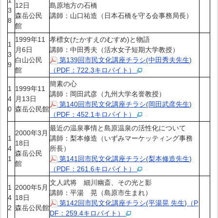
12日
島原地方の石橋
3
森岳公民
講師：山口祐造（日本石橋を守る会事務局長）
8
館
1999年11
孝標女(たかすえのむすめ)と物語
1
月6日
講師：中田秀夫（活水女子短期大学教授）
3
白山公民
第139回市民文化講座チラシ(中田秀夫先生)
9
館
（PDF：722.3キロバイト）
簡素の心
1
1999年11
講師：岡田武彦（九州大学名誉教授）
4
月13日
第140回市民文化講座チラシ(岡田武彦先生)
0
森岳公民館
（PDF：452.1キロバイト）
最近の温泉事情と島原温泉の活性化について
2000年3月
1
講師：梨本修造（いずみマーケッティング事務
18日
4
所長）
森岳公民
1
第141回市民文化講座チラシ(梨本修造先生)
館
（PDF：261.6キロバイト）
文人武将 細川幽斎、その光と影
1
2000年5月
講師：平湯 晃（島原市生まれ）
4
18日
第142回市民文化講座チラシ(平湯晃 先生)（P
2
森岳公民館
DF：259.4キロバイト）