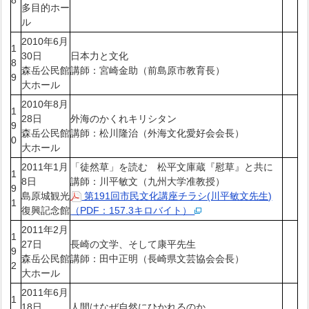
多目的ホー
ル
2010年6月
1
30日
日本力と文化
8
森岳公民館
講師：宮崎金助（前島原市教育長）
9
大ホール
2010年8月
1
28日
外海のかくれキリシタン
9
森岳公民館
講師：松川隆治（外海文化愛好会会長）
0
大ホール
2011年1月
「徒然草」を読む 松平文庫蔵『慰草』と共に
1
8日
講師：川平敏文（九州大学准教授）
9
島原城観光
第191回市民文化講座チラシ(川平敏文先生)
1
復興記念館
（PDF：157.3キロバイト）
2011年2月
1
27日
長崎の文学、そして康平先生
9
森岳公民館
講師：田中正明（長崎県文芸協会会長）
2
大ホール
2011年6月
1
18日
人間はなぜ自然にひかれるのか