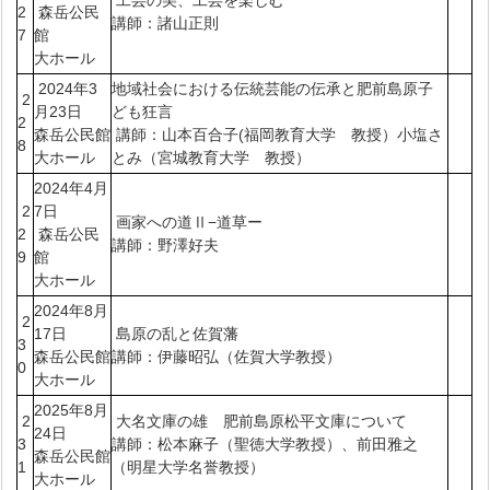
2
森岳公民
講師：諸山正則
7
館
大ホール
2024年3
地域社会における伝統芸能の伝承と肥前島原子
2
月23日
ども狂言
2
森岳公民館
講師：山本百合子(福岡教育大学 教授）小塩さ
8
大ホール
とみ（宮城教育大学 教授）
2024年4月
2
7日
画家への道Ⅱ−道草ー
2
森岳公民
講師：野澤好夫
9
館
大ホール
2024年8月
2
17日
島原の乱と佐賀藩
3
森岳公民館
講師：伊藤昭弘（佐賀大学教授）
0
大ホール
2025年8月
2
大名文庫の雄 肥前島原松平文庫について
24日
3
講師：松本麻子（聖徳大学教授）、前田雅之
森岳公民館
1
（明星大学名誉教授）
大ホール