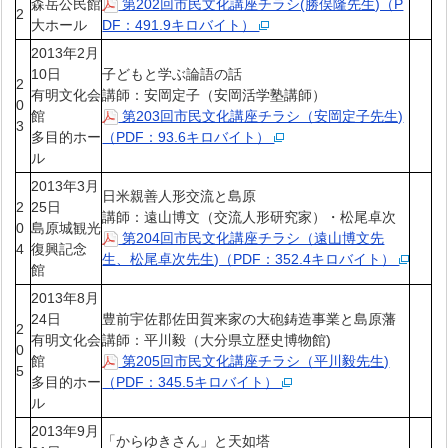
森岳公民館
第202回市民文化講座チラシ(勝俣隆先生)（P
2
大ホール
DF：491.9キロバイト）
2013年2月
10日
子どもと学ぶ論語の話
2
有明文化会
講師：安岡定子（安岡活学塾講師）
0
館
第203回市民文化講座チラシ（安岡定子先生)
3
多目的ホー
（PDF：93.6キロバイト）
ル
2013年3月
日米親善人形交流と島原
2
25日
講師：遠山博文（交流人形研究家）・松尾卓次
0
島原城観光
第204回市民文化講座チラシ（遠山博文先
4
復興記念
生、松尾卓次先生)（PDF：352.4キロバイト）
館
2013年8月
24日
豊前宇佐郡佐田賀来家の大砲鋳造事業と島原藩
2
有明文化会
講師：平川毅（大分県立歴史博物館)
0
館
第205回市民文化講座チラシ（平川毅先生)
5
多目的ホー
（PDF：345.5キロバイト）
ル
2013年9月
「からゆきさん」と天如塔