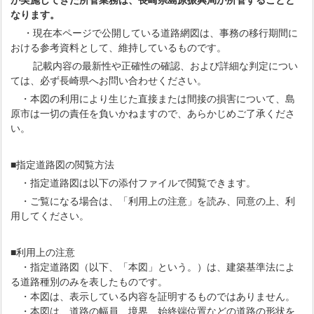
が実施してきた所管業務は、長崎県島原振興局が所管することと
なります。
・現在本ページで公開している道路網図は、事務の移行期間に
おける参考資料として、維持しているものです。
記載内容の最新性や正確性の確認、および詳細な判定につい
ては、必ず長崎県へお問い合わせください。
・本図の利用により生じた直接または間接の損害について、島
原市は一切の責任を負いかねますので、あらかじめご了承くださ
い。
■指定道路図の閲覧方法
・指定道路図は以下の添付ファイルで閲覧できます。
・ご覧になる場合は、「利用上の注意」を読み、同意の上、利
用してください。
■利用上の注意
・指定道路図（以下、「本図」という。）は、建築基準法によ
る道路種別のみを表したものです。
・本図は、表示している内容を証明するものではありません。
・本図は、道路の幅員、境界、始終端位置などの道路の形状を