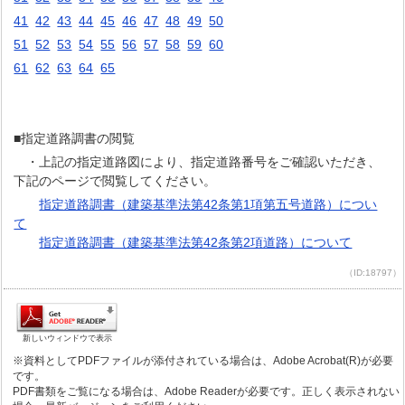
41
42
43
44
45
46
47
48
49
50
51
52
53
54
55
56
57
58
59
60
61
62
63
64
65
■指定道路調書の閲覧
・上記の指定道路図により、指定道路番号をご確認いただき、
下記のページで閲覧してください。
指定道路調書（建築基準法第42条第1項第五号道路）につい
て
指定道路調書（建築基準法第42条第2項道路）について
（ID:18797）
新しいウィンドウで表示
※資料としてPDFファイルが添付されている場合は、Adobe Acrobat(R)が必要
です。
PDF書類をご覧になる場合は、Adobe Readerが必要です。正しく表示されない