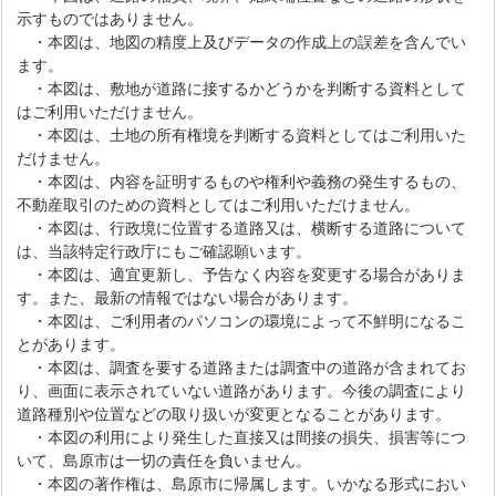
示すものではありません。
・本図は、地図の精度上及びデータの作成上の誤差を含んでい
ます。
・本図は、敷地が道路に接するかどうかを判断する資料として
はご利用いただけません。
・本図は、土地の所有権境を判断する資料としてはご利用いた
だけません。
・本図は、内容を証明するものや権利や義務の発生するもの、
不動産取引のための資料としてはご利用いただけません。
・本図は、行政境に位置する道路又は、横断する道路について
は、当該特定行政庁にもご確認願います。
・本図は、適宜更新し、予告なく内容を変更する場合がありま
す。また、最新の情報ではない場合があります。
・本図は、ご利用者のパソコンの環境によって不鮮明になるこ
とがあります。
・本図は、調査を要する道路または調査中の道路が含まれてお
り、画面に表示されていない道路があります。今後の調査により
道路種別や位置などの取り扱いが変更となることがあります。
・本図の利用により発生した直接又は間接の損失、損害等につ
いて、島原市は一切の責任を負いません。
・本図の著作権は、島原市に帰属します。いかなる形式におい