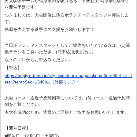
男女駅伝チームが島原市内を駆け巡る「平成新山 島原学生駅伝」
を開催予定です。
つきましては、大会開催に係るボランティアスタッフを募集しま
す。
島原を力走する選手達の支援をお願いします！
当日ボランティアスタッフとしてご協力をいただける方は、(1)募
集チラシをご覧いただき、(2)申込用紙または、
以下のURLからお申込みください。
【申込】
https://apply.e-tumo.jp/city-shimabara-nagasaki-u/offer/offerList_d
etail?tempSeq=13404
（外部リンク）
大会コース・通過予想時刻等については、(3)コース・通過予想時
刻をご覧ください。
本大会成功のため、皆様のご理解とご協力をお願いいたします。
【開催日程】
■開催日 12月5日（土曜日）