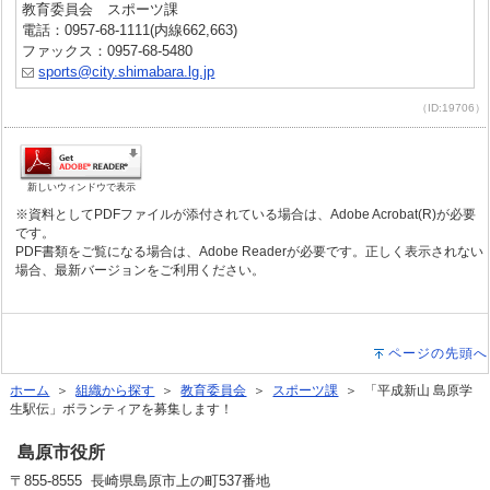
教育委員会 スポーツ課
電話：0957-68-1111(内線662,663)
ファックス：0957-68-5480
sports@city.shimabara.lg.jp
（ID:19706）
新しいウィンドウで表示
※資料としてPDFファイルが添付されている場合は、Adobe Acrobat(R)が必要
です。
PDF書類をご覧になる場合は、Adobe Readerが必要です。正しく表示されない
場合、最新バージョンをご利用ください。
ページの先頭へ
ホーム
＞
組織から探す
＞
教育委員会
＞
スポーツ課
＞ 「平成新山 島原学
生駅伝」ボランティアを募集します！
島原市役所
〒855-8555 長崎県島原市上の町537番地