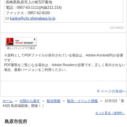
長崎県島原市上の町537番地
電話：0957-63-1111(内線212,214)
ファックス：0957-62-8100
kanko@city.shimabara.lg.jp
（ID:19800）
新しいウィンドウで表示
※資料としてPDFファイルが添付されている場合は、Adobe Acrobat(R)が必要
です。
PDF書類をご覧になる場合は、Adobe Readerが必要です。正しく表示されない
場合、最新バージョンをご利用ください。
ページの先頭へ
ホーム
＞
分類から探す
＞
観光情報
＞
観光・イベント情報
＞ 10月3日「第
44回 島原城薪能」開催！！
もっと見る（全8件）
島原市役所