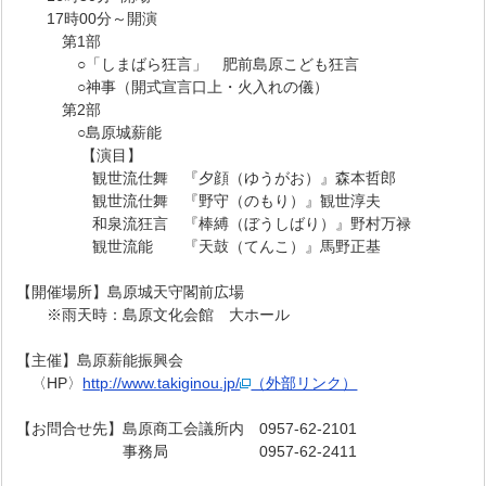
17時00分～開演
第1部
○「しまばら狂言」 肥前島原こども狂言
○神事（開式宣言口上・火入れの儀）
第2部
○島原城薪能
【演目】
観世流仕舞 『夕顔（ゆうがお）』森本哲郎
観世流仕舞 『野守（のもり）』観世淳夫
和泉流狂言 『棒縛（ぼうしばり）』野村万禄
観世流能 『天鼓（てんこ）』馬野正基
【開催場所】島原城天守閣前広場
※雨天時：島原文化会館 大ホール
【主催】島原薪能振興会
〈HP〉
http://www.takiginou.jp/
（外部リンク）
【お問合せ先】島原商工会議所内 0957-62-2101
事務局 0957-62-2411