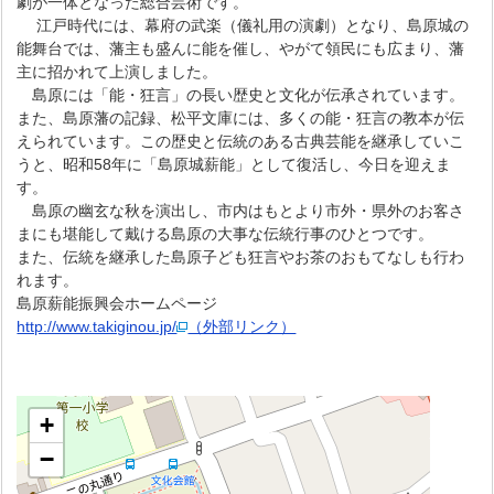
劇が一体となった総合芸術です。
江戸時代には、幕府の武楽（儀礼用の演劇）となり、島原城の
能舞台では、藩主も盛んに能を催し、やがて領民にも広まり、藩
主に招かれて上演しました。
島原には「能・狂言」の長い歴史と文化が伝承されています。
また、島原藩の記録、松平文庫には、多くの能・狂言の教本が伝
えられています。この歴史と伝統のある古典芸能を継承していこ
うと、昭和58年に「島原城薪能」として復活し、今日を迎えま
す。
島原の幽玄な秋を演出し、市内はもとより市外・県外のお客さ
まにも堪能して戴ける島原の大事な伝統行事のひとつです。
また、伝統を継承した島原子ども狂言やお茶のおもてなしも行わ
れます。
島原薪能振興会ホームページ
http://www.takiginou.jp/
（外部リンク）