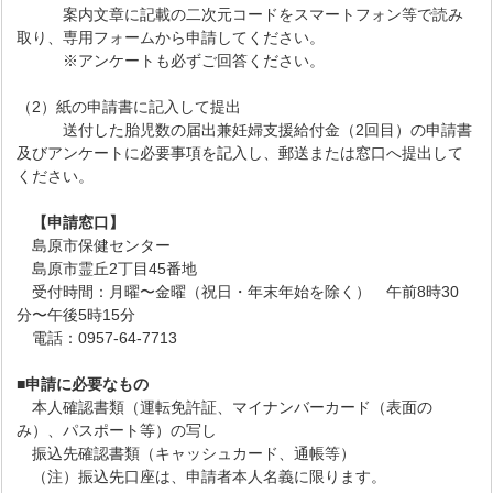
案内文章に記載の二次元コードをスマートフォン等で読み
取り、専用フォームから申請してください。
※アンケートも必ずご回答ください。
（2）紙の申請書に記入して提出
送付した胎児数の届出兼妊婦支援給付金（2回目）の申請書
及びアンケートに必要事項を記入し、郵送または窓口へ提出して
ください。
【申請窓口】
島原市保健センター
島原市霊丘2丁目45番地
受付時間：月曜〜金曜（祝日・年末年始を除く） 午前8時30
分〜午後5時15分
電話：0957-64-7713
■申請に必要なもの
本人確認書類（運転免許証、マイナンバーカード（表面の
み）、パスポート等）の写し
振込先確認書類（キャッシュカード、通帳等）
（注）振込先口座は、申請者本人名義に限ります。