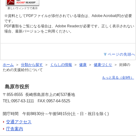
新しいウィンドウで表示
※資料としてPDFファイルが添付されている場合は、Adobe Acrobat(R)が必要
です。
PDF書類をご覧になる場合は、Adobe Readerが必要です。正しく表示されない
場合、最新バージョンをご利用ください。
ページの先頭へ
ホーム
＞
分類から探す
＞
くらしの情報
＞
健康
＞
健康づくり
＞ 妊婦の
ための支援給付について
もっと見る（全9件）
島原市役所
〒855-8555 長崎県島原市上の町537番地
TEL:0957-63-1111 FAX:0957-64-5525
開庁時間 午前8時30分～午後5時15分(土・日・祝日を除く)
交通アクセス
庁舎案内