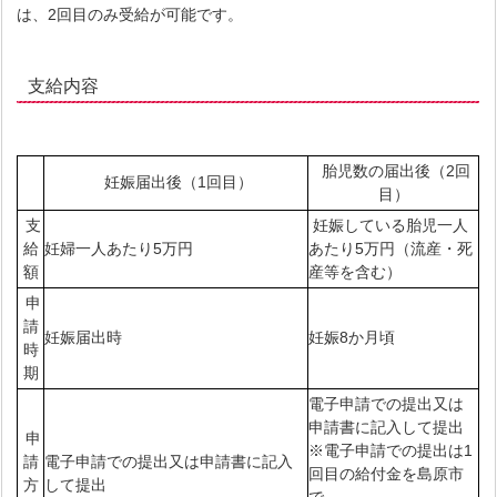
は、2回目のみ受給が可能です。
支給内容
胎児数の届出後（2回
妊娠届出後（1回目）
目）
支
妊娠している胎児一人
給
妊婦一人あたり5万円
あたり5万円（流産・死
額
産等を含む）
申
請
妊娠届出時
妊娠8か月頃
時
期
電子申請での提出又は
申請書に記入して提出
申
※電子申請での提出は1
請
電子申請での提出又は申請書に記入
回目の給付金を島原市
方
して提出