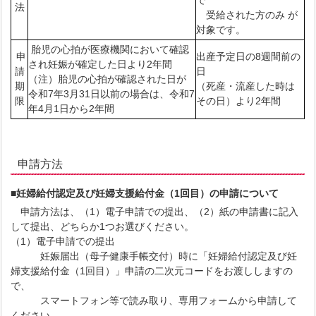
で
法
受給された方のみ が
対象です。
胎児の心拍が医療機関において確認
申
出産予定日の8週間前の
され妊娠が確定した日より2年間
請
日
（注）胎児の心拍が確認された日が
期
（死産・流産した時は
令和7年3月31日以前の場合は、令和7
限
その日）より2年間
年4月1日から2年間
申請方法
■妊婦給付認定及び妊婦支援給付金（1回目）の申請について
申請方法は、（1）電子申請での提出、（2）紙の申請書に記入
して提出、どちらか1つお選びください。
（1）電子申請での提出
妊娠届出（母子健康手帳交付）時に「妊婦給付認定及び妊
婦支援給付金（1回目）」申請の二次元コードをお渡ししますの
で、
スマートフォン等で読み取り、専用フォームから申請して
ください。