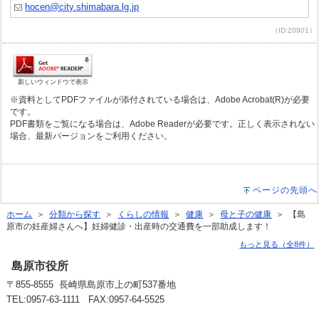
hocen@city.shimabara.lg.jp
（ID:20901）
新しいウィンドウで表示
※資料としてPDFファイルが添付されている場合は、Adobe Acrobat(R)が必要
です。
PDF書類をご覧になる場合は、Adobe Readerが必要です。正しく表示されない
場合、最新バージョンをご利用ください。
ページの先頭へ
ホーム
＞
分類から探す
＞
くらしの情報
＞
健康
＞
母と子の健康
＞ 【島
原市の妊産婦さんへ】妊婦健診・出産時の交通費を一部助成します！
もっと見る（全8件）
島原市役所
〒855-8555 長崎県島原市上の町537番地
TEL:0957-63-1111 FAX:0957-64-5525