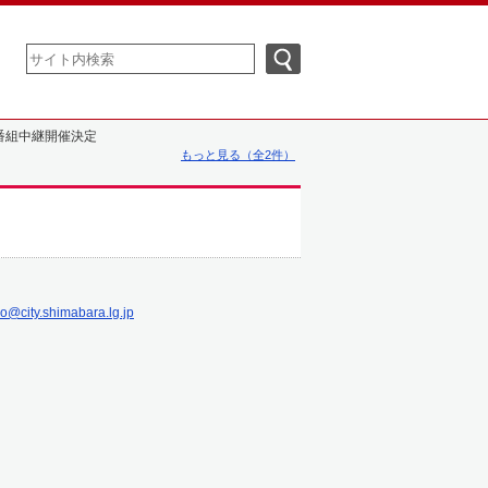
開番組中継開催決定
もっと見る（全2件）
o@city.shimabara.lg.jp