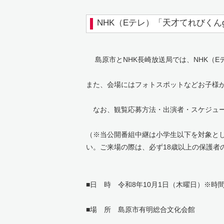
NHK（Eテレ）「天才てれびくん
島原市とNHK長崎放送局では、NHK（E
また、会場にはフォトスポットなどお子様
なお、観覧応募方法・出演者・スケジュー
（※当公開番組中継は小学生以下を対象と
い。ご来場の際は、必ず18歳以上の保護者
■日 時 令和8年10月1日（木曜日）※時
■場 所 島原市有明総合文化会館