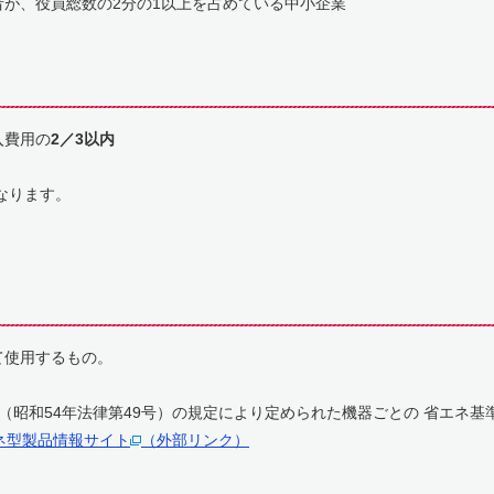
が、役員総数の2分の1以上を占めている中小企業
入費用の
2／3以内
なります。
て使用するもの。
昭和54年法律第49号）の規定により定められた機器ごとの 省エネ基準達
ネ型製品情報サイト
（外部リンク）