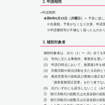
2. 申請期間
○申請期間
令和8年6月15日（月曜日）～
予算に達し
※先着順。予算がなくなり次第、申請受
※申請書類等が不備なく揃ったものから
3. 補助対象者
補助対象者は、次の（1）〜（6）全てを
(1) 市内に主たる事務所、事業所を置い
(2) 申請日時点において、創業後1年を
(3) 宗教活動や政治活動を主たる目的と
(4) 風俗営業等の規制及び業務の適正化
「接客業務受託営業」を行う者でない
(5) 次のいずれにも該当しないこと（み
① 発行済株式の総数又は出資金額の総額
② 発行済株式の総数又は出資金額の総額