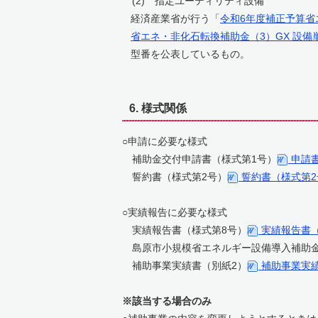
(2) 指定ユーティリティ設備
経済産業省が行う「
令和6年度補正予算
省エネ・
非化石転換補助金（3）GX 設備
型番を公表しているもの。
6. 様式関係
○申請に必要な様式
補助金交付申請書（様式第1号）
申請書
誓約書（様式第2号）
誓約書（様式第2
○実績報告に必要な様式
実績報告書（様式第8号）
実績報告書（
島原市小規模省エネルギー設備導入補助金
補助事業実績書（別紙2）
補助事業実績
※該当する場合のみ