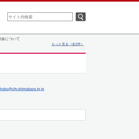
助金について
もっと見る（全2件）
hoko@city.shimabara.lg.jp