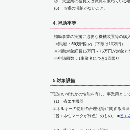
③ 大企業の役員又は職員を兼ねている者
(6) 市税の滞納がないこと。
4. 補助率等
補助事業の実施に必要な機械装置等の購
補助額：
50万円
以内（下限は10万円）
※補助対象経費15万円～75万円が対象と
※申請回数：1事業者につき1回限り
5.対象設備
下記のいずれかの性能を有し、事業用とし
(1) 省エネ機器
エネルギーの使用の合理化等に関する法律（
（省エネ性マークが緑色）のもの。 ■
省エ