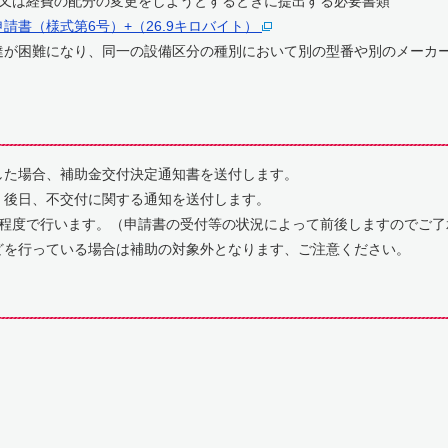
は又は経費の配分の変更をしようとするときに提出する必要書類
請書（様式第6号）+（26.9キロバイト）
達が困難になり、同一の設備区分の種別において別の型番や別のメーカ
した場合、補助金交付決定通知書を送付します。
後日、不交付に関する通知を送付します。
間程度で行います。（申請書の受付等の状況によって前後しますのでご了
どを行っている場合は補助の対象外となります、ご注意ください。