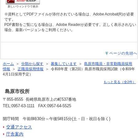
新しいウィンドウで表示
※資料としてPDFファイルが添付されている場合は、Adobe Acrobat(R)が必要
です。
PDF書類をご覧になる場合は、Adobe Readerが必要です。正しく表示されない
場合、最新バージョンをご利用ください。
ページの先頭へ
ホーム
＞
分類から探す
＞
募集しています
＞
島原市職員・非常勤職員採用
情報
＞
正職員採用情報
＞ 令和8年度（第2回）島原市職員採用試験（令和9年
4月1日採用予定）
もっと見る（全2件）
島原市役所
〒855-8555 長崎県島原市上の町537番地
TEL:0957-63-1111 FAX:0957-64-5525
開庁時間 午前8時30分～午後5時15分(土・日・祝日を除く)
交通アクセス
庁舎案内