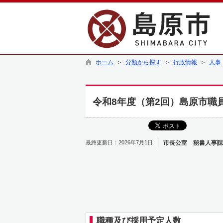
ホーム
＞
分類から探す
＞
行政情報
＞
人事
令和8年度（第2回）島原市職
最終更新日：2026年7月1日
市長公室 秘書人事課
職種及び採用予定人数