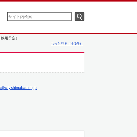
日採用予定）
もっと見る（全3件）
o@city.shimabara.lg.jp