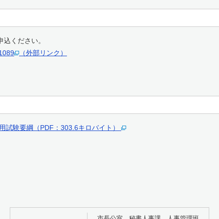
込ください。
/1089
（外部リンク）
試験要綱（PDF：303.6キロバイト）
市長公室 秘書人事課 人事管理班