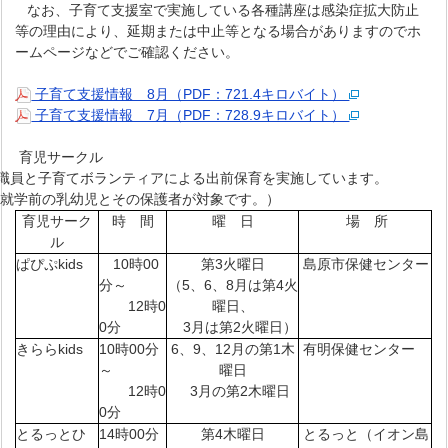
なお、子育て支援室で実施している各種講座は感染症拡大防
止
等の理由により、延期または中止等となる場合がありますのでホ
ームページなどでご確認ください。
子育て支援情報 8月（PDF：721.4キロバイト）
子育て支援情報 7月（PDF：728.9キロバイト）
育児サークル
職員と子育てボランティアによる出前保育を実施しています。
校就学前の乳幼児とその保護者が対象です。）
育児サーク
時 間
曜 日
場 所
ル
ぱぴぷkids
10時00
第3火曜日
島原市保健センター
分～
（5、6、8月は第4火
12時0
曜日、
0分
3月は第2火曜日）
きららkids
10時00分
6、9、12月の第1木
有明保健センター
～
曜日
12時0
3月の第2木曜日
0分
とるっとひ
14時00分
第4木曜日
とるっと（イオン島