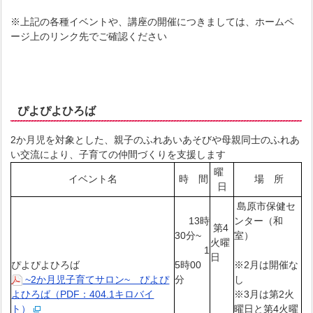
※上記の各種イベントや、講座の開催につきましては、ホームペ
ージ上のリンク先でご確認ください
ぴよぴよひろば
2か月児を対象とした、親子のふれあいあそびや母親同士のふれあ
い交流により、子育ての仲間づくりを支援します
曜
イベント名
時 間
場 所
日
島原市保健セ
13時
ンター（和
第4
30分~
室）
火曜
1
日
ぴよぴよひろば
5時00
※2月は開催な
~2か月児子育てサロン~ ぴよぴ
分
し
よひろば（PDF：404.1キロバイ
※3月は第2火
ト）
曜日と第4火曜