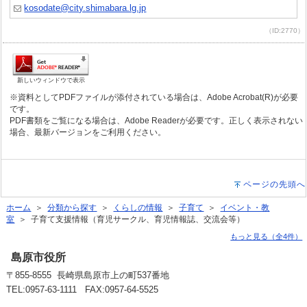
kosodate@city.shimabara.lg.jp
（ID:2770）
新しいウィンドウで表示
※資料としてPDFファイルが添付されている場合は、Adobe Acrobat(R)が必要
です。
PDF書類をご覧になる場合は、Adobe Readerが必要です。正しく表示されない
場合、最新バージョンをご利用ください。
ページの先頭へ
ホーム
＞
分類から探す
＞
くらしの情報
＞
子育て
＞
イベント・教
室
＞ 子育て支援情報（育児サークル、育児情報誌、交流会等）
もっと見る（全4件）
島原市役所
〒855-8555 長崎県島原市上の町537番地
TEL:0957-63-1111 FAX:0957-64-5525