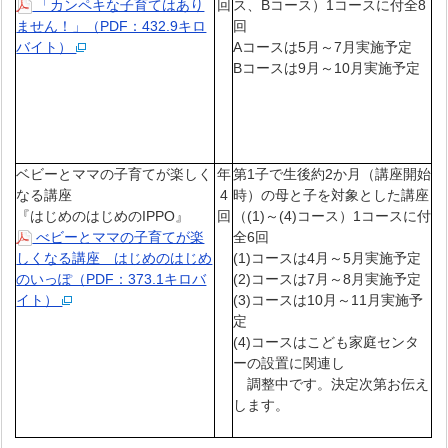
「カンペキな子育てはあり
回
ス、Bコース）1コースに付全8
ません！」（PDF：432.9キロ
回
バイト）
Aコースは5月～7月実施予定
Bコースは9月～10月実施予定
ベビーとママの子育てが楽しく
年
第1子で生後約2か月（講座開始
なる講座
4
時）の母と子を対象とした講座
『はじめのはじめのIPPO』
回
（(1)～(4)コース）1コースに付
べビーとママの子育てが楽
全6回
しくなる講座 はじめのはじめ
(1)コースは4月～5月実施予定
のいっぽ（PDF：373.1キロバ
(2)コースは7月～8月実施予定
イト）
(3)コースは10月～11月実施予
定
(4)コースはこども家庭センタ
ーの設置に関連し
調整中です。決定次第お伝え
します。