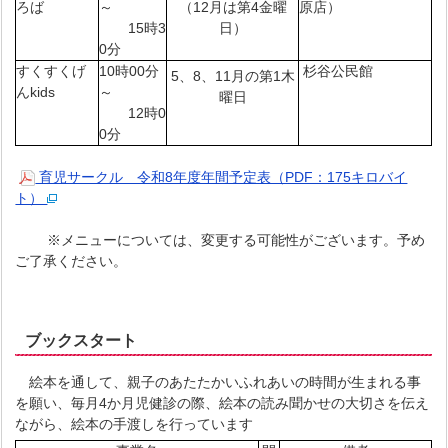
ろば
～
（12月は第4金曜
原店）
15時3
日）
0分
すくすくげ
10時00分
杉谷公民館
5、8、11月の第1木
んkids
～
曜日
12時0
0分
育児サークル 令和8年度年間予定表（PDF：175キロバイ
ト）
※メニューについては、変更する可能性がございます。予め
ご了承ください。
ブックスタート
絵本を通して、親子のあたたかいふれあいの時間が生まれる事
を願い、毎月4か月児健診の際、絵本の読み聞かせの大切さを伝え
ながら、絵本の手渡しを行っています