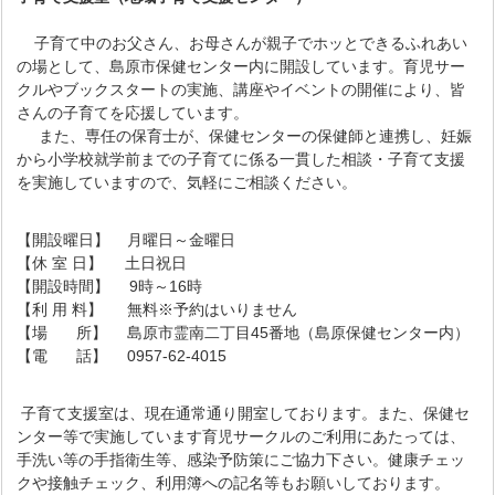
子育て中のお父さん、お母さんが親子でホッとできるふれあい
の場として、島原市保健センター内に開設しています。育児サー
クルやブックスタートの実施、講座やイベントの開催により、皆
さんの子育てを応援しています。
また、専任の保育士が、保健センターの保健師と連携し、妊娠
から小学校就学前までの子育てに係る一貫した相談・子育て支援
を実施していますので、気軽にご相談ください。
【開設曜日】 月曜日～金曜日
【休 室 日】 土日祝日
【開設時間】 9時～16時
【利 用 料】 無料※予約はいりません
【場 所】 島原市霊南二丁目45番地（島原保健センター内）
【電 話】 0957-62-4015
子育て支援室は、現在通常通り開室しております。また、保健セ
ンター等で実施しています育児サークルのご利用にあたっては、
手洗い等の手指衛生等、感染予防策にご協力下さい。健康チェッ
クや接触チェック、利用簿への記名等もお願いしております。