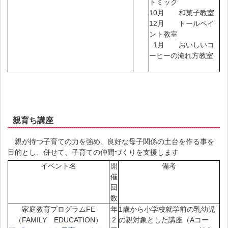
トミック
10月 和菓子教室
12月 トールペイ
ント教室
1月 おいしいコ
ーヒーの淹れ方教室
親育ち講座
親が持つ子育ての力を強め、良好な母子関係の土台を作る事を
目的とし、併せて、子育ての仲間づくりを支援します
イベント名
開
備考
催
回
数
家庭教育プログラムFE
年
1歳から小学校就学前の乳幼児
（FAMILY EDUCATION）
2
の親対象とした講座（Aコー