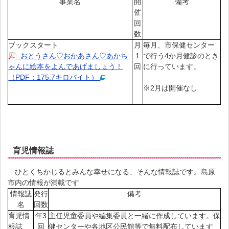
事業名
開
備考
催
回
数
ブックスタート
月
毎月、市保健センター
おとうさん♡おかあさん♡あかち
1
で行う4か月健診のとき
ゃんに絵本をよんであげましょう！
回
に行っています。
（PDF：175.7キロバイト）
※2月は開催なし
育児情報誌
ひとくちかじるとみんな幸せになる、そんな情報誌です。島原
市内の情報が満載です
情報誌
発行
備考
名
回数
育児情
年3
主任児童委員や編集委員と一緒に作成しています。保
報誌
回
健センターや各地区公民館等で無料配布しています