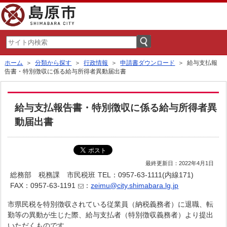
ホーム
＞
分類から探す
＞
行政情報
＞
申請書ダウンロード
＞ 給与支払報
告書・特別徴収に係る給与所得者異動届出書
給与支払報告書・特別徴収に係る給与所得者異
動届出書
最終更新日：2022年4月1日
総務部 税務課 市民税班
TEL：0957-63-1111(内線171)
FAX：0957-63-1191
：
zeimu@city.shimabara.lg.jp
市県民税を特別徴収されている従業員（納税義務者）に退職、転
勤等の異動が生じた際、給与支払者（特別徴収義務者）より提出
いただくものです。