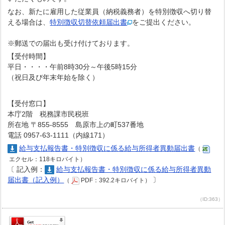
なお、新たに雇用した従業員（納税義務者）を特別徴収へ切り替
える場合は、
特別徴収切替依頼届出書
をご提出ください。
※郵送での届出も受け付けております。
【受付時間】
平日・・・・午前8時30分～午後5時15分
（祝日及び年末年始を除く）
【受付窓口】
本庁2階 税務課市民税班
所在地 〒855-8555 島原市上の町537番地
電話 0957-63-1111（内線171）
給与支払報告書・特別徴収に係る給与所得者異動届出書
（
エクセル：118キロバイト）
〔
記入例：
給与支払報告書・特別徴収に係る給与所得者異動
届出書（記入例）
〕
（
PDF：392.2キロバイト）
（ID:363）