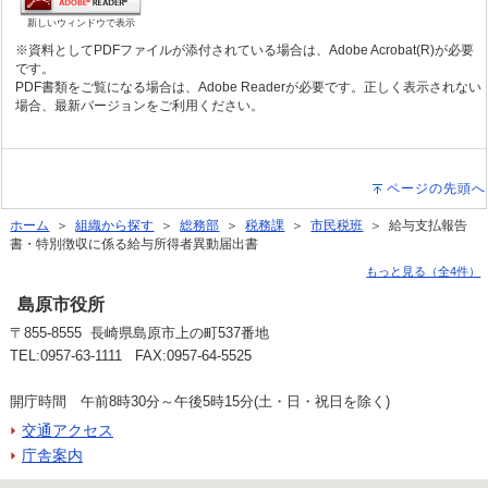
新しいウィンドウで表示
※資料としてPDFファイルが添付されている場合は、Adobe Acrobat(R)が必要
です。
PDF書類をご覧になる場合は、Adobe Readerが必要です。正しく表示されない
場合、最新バージョンをご利用ください。
ページの先頭へ
ホーム
＞
組織から探す
＞
総務部
＞
税務課
＞
市民税班
＞ 給与支払報告
書・特別徴収に係る給与所得者異動届出書
もっと見る（全4件）
島原市役所
〒855-8555 長崎県島原市上の町537番地
TEL:0957-63-1111 FAX:0957-64-5525
開庁時間 午前8時30分～午後5時15分(土・日・祝日を除く)
交通アクセス
庁舎案内