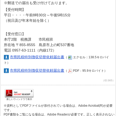
※郵送での届出も受け付けております。
【受付時間】
平日・・・・午前8時30分～午後5時15分
（祝日及び年末年始を除く）
【受付窓口】
本庁2階 税務課 市民税班
所在地 〒855-8555 島原市上の町537番地
電話 0957-63-1111（内線172）
市県民税特別徴収切替依頼届出書
（
エクセル：138.5キロバイ
ト）
市県民税特別徴収切替依頼届出書
（
PDF：95.9キロバイト）
（ID:365）
新しいウィンドウで表示
※資料としてPDFファイルが添付されている場合は、Adobe Acrobat(R)が必要
です。
PDF書類をご覧になる場合は、Adobe Readerが必要です。正しく表示されない