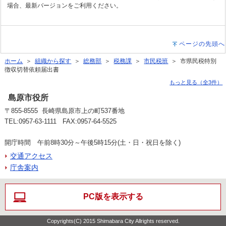
場合、最新バージョンをご利用ください。
ページの先頭へ
ホーム
＞
組織から探す
＞
総務部
＞
税務課
＞
市民税班
＞ 市県民税特別
徴収切替依頼届出書
もっと見る（全3件）
島原市役所
〒855-8555 長崎県島原市上の町537番地
TEL:0957-63-1111 FAX:0957-64-5525
開庁時間 午前8時30分～午後5時15分(土・日・祝日を除く)
交通アクセス
庁舎案内
PC版を表示する
Copyrights(C) 2015 Shimabara City Allrights reserved.