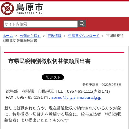
ホーム
＞
分類から探す
＞
行政情報
＞
申請書ダウンロード
＞ 市県民税特
別徴収切替依頼届出書
市県民税特別徴収切替依頼届出書
最終更新日：2022年9月5日
総務部 税務課 市民税班
TEL：0957-63-1111(内線171)
FAX：0957-63-1191
：
zeimu@city.shimabara.lg.jp
新たに就職された方や、現在普通徴収で納付されている方を対象
に、特別徴収へ切替えを希望する場合に、給与支払者（特別徴収
義務者）より提出いただくものです