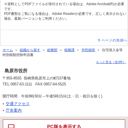
※資料としてPDFファイルが添付されている場合は、Adobe Acrobat(R)が必要
です。
PDF書類をご覧になる場合は、Adobe Readerが必要です。正しく表示されない
場合、最新バージョンをご利用ください。
ページの先頭へ
ホーム
＞
組織から探す
＞
総務部
＞
税務課
＞
市民税班
＞ 住宅借入金等
特別税額控除申請書
もっと見る（全3件）
島原市役所
〒855-8555 長崎県島原市上の町537番地
TEL:0957-63-1111 FAX:0957-64-5525
開庁時間 午前8時30分～午後5時15分(土・日・祝日を除く)
交通アクセス
庁舎案内
PC版を表示する