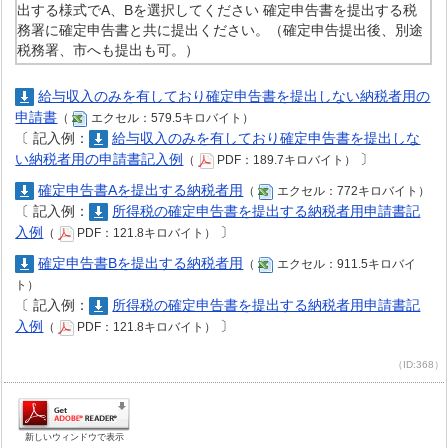
出する様式でA、Bを選択してください 確定申告書を提出する税
務署に確定申告書と共に提出ください。（確定申告提出後、別途
税務署、市へも提出も可。）
給与収入のみを有しており確定申告書を提出しない納税者用の
申請書
（
エクセル：579.5キロバイト）
〔
記入例：
給与収入のみを有しており確定申告書を提出しな
い納税者用の申請書記入例
〕
（
PDF：189.7キロバイト）
確定申告書Aを提出する納税者用
（
エクセル：772キロバイト）
〔
記入例：
所得税の確定申告書を提出する納税者用申請書記
入例
〕
（
PDF：121.8キロバイト）
確定申告書Bを提出する納税者用
（
エクセル：911.5キロバイ
ト）
〔
記入例：
所得税の確定申告書を提出する納税者用申請書記
入例
〕
（
PDF：121.8キロバイト）
（ID:368）
新しいウィンドウで表示