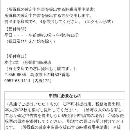
（所得税の確定申告書を提出する納税者用申請書）
所得税の確定申告書を提出する方が使用します。
提出する様式でA、Bを選択してください。（エクセル形式）
【受付時間】
平日・・・・午前8時30分～午後5時15分
（祝日及び年末年始を除く）
【受付窓口】
本庁2階 税務課市民税班
（有明支所での窓口提出も可能です。）
〒855-8555 島原市上の町537番地
0957-63-1111（内線172）
申請に必要なもの
（共通でご提出いただくもの） ◯市町村提出用、税務署提出用、
本人控の3枚を複写し提出してください。 （給与収入のみを有し
ており確定申告書を提出しない納税者用申請書の場合） ◯源泉徴
収票の原本を添付してください。 郵送での届出も受け付けており
ます。 （所得税の確定申告書を提出する納税者用申請書） ※提