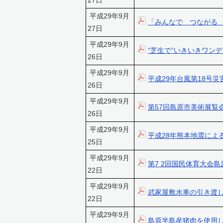
27日
平成29年9月
「みんなで つながる
27日
平成29年9月
“芝生で”いきいきワン
26日
平成29年9月
平成29年台風第18号
26日
平成29年9月
第57回島原市美術展覧
26日
平成29年9月
平成28年熊本地震によ
25日
平成29年9月
第7 2回国民体育大会
22日
平成29年9月
武家屋敷水車の引き渡
22日
平成29年9月
島原半島産猪肉を使用