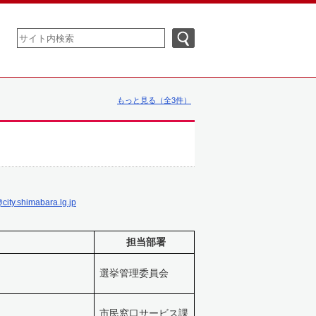
もっと見る（全3件）
city.shimabara.lg.jp
担当部署
選挙管理委員会
市民窓口サービス課