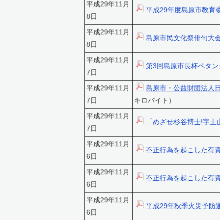
平成29年11月
平成29年度島原市教育
8日
平成29年11月
島原市民文化祭俳句大
8日
平成29年11月
第3回島原市長杯ペタ
7日
平成29年11月
島原市・公益財団法人日
7日
キロバイト）
平成29年11月
「めざせ杉谷博士!宇土
7日
平成29年11月
不正行為を起こした有
6日
平成29年11月
不正行為を起こした有
6日
平成29年11月
平成29年秋季火災予防
6日