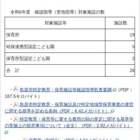
令和6年度 確認指導（実地指導）対象施設の数
対象施設等
施設数
保育所
19
幼保連携型認定こども園
5
保育所型認定こども園
2
合 計
26
・
島原市特定教育・保育施設等確認指導監査要綱
（PDF：
187.5キロバイト）
・
島原市特定教育・保育施設及び特定地域型保育事業の運営
に関する基準を定める条例（PDF：6.42メガバイト）
・
特定教育・保育等に要する費用の額の算定に関する基準等
の実施上の留意事項について（全文）（PDF：2.92メガバイト）