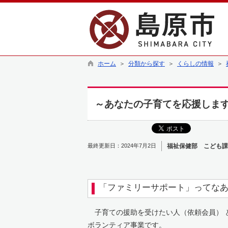
ホーム
＞
分類から探す
＞
くらしの情報
＞
～あなたの子育てを応援しま
最終更新日：2024年7月2日
福祉保健部 こども課
「ファミリーサポート」ってな
子育ての援助を受けたい人（依頼会員） 
ボランティア事業です。