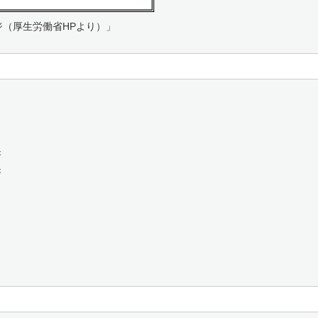
（厚生労働省HPより）」
き
き