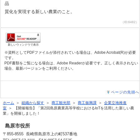
品
質化を実現する新しい農業のこと。
（ID:6482）
新しいウィンドウで表示
※資料としてPDFファイルが添付されている場合は、Adobe Acrobat(R)が必要
です。
PDF書類をご覧になる場合は、Adobe Readerが必要です。正しく表示されない
場合、最新バージョンをご利用ください。
ページの先頭へ
ホーム
＞
組織から探す
＞
商工観光部
＞
商工振興課
＞
企業立地推進
室
＞ 【開催報告】「第2回島原農業高等学校におけるIoTを活用した新しい農
業」を開催しました！
島原市役所
〒855-8555 長崎県島原市上の町537番地