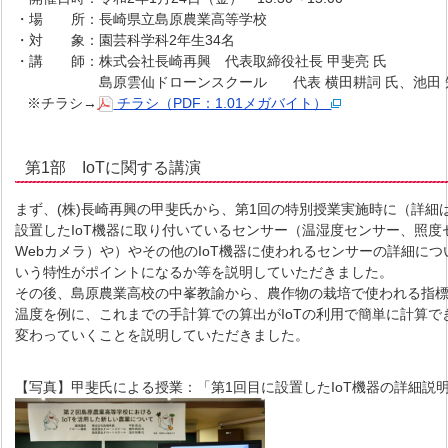
・場 所：長崎県立島原農業高等学校
・対 象：園芸科学科2年生34名
・講 師：株式会社長崎再興 代表取締役社長 甲斐亮 氏
島原雲仙ドローンスクール 代表 横田耕詞 氏、池田 知
※チラシ→
チラシ（PDF：1.01メガバイト）
第1部 IoTに関する講演
まず、(株)長崎再興の甲斐氏から、第1回の特別授業実施時に（詳細
設置したIoT機器に取り付いているセンサー（温湿度センサー、照度
Webカメラ）や）やその他のIoT機器に使われるセンサーの詳細につ
いう特性がポイントになるか等を説明していただきました。
その後、島原農業高校の中峯教諭から、農作物の栽培で使われる指
温度を例に、これまでの手計算での算出がIoTの利用で簡単に計算で
変わっていくことを説明していただきました。
【写真】甲斐氏による授業：「第1回目に設置したIoT機器の詳細説