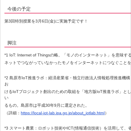
今後の予定
第3回特別授業を3月6日(金)に実施予定です！
脚注
*1 IoT: Internet of Thingsの略。「モノのインターネット」を
ネットでつながっていなかったモノをインターネットにつなぐことをI
*2 島原市IoT推進ラボ：経済産業省・独立行政法人情報処理推進機構
お
けるIoTプロジェクト創出のための取組を「地方版IoT推進ラボ」と
い
るもの。島原市は平成30年9月に選定された。
（詳細：
https://local-iot-lab.ipa.go.jp/about_iotlab.html
）
*3 スマート農業：ロボット技術やICT(情報通信技術）を活用して