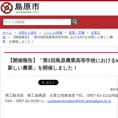
ホーム
＞
分類から探す
＞
くらしの情報
＞
産業・労働
＞
企業立
地
＞ 【開催報告】「第2回島原農業高等学校におけるIoTを活用した新しい農
業」を開催しました！
【開催報告】「第2回島原農業高等学校におけるI
新しい農業」を開催しました！
最終更
商工観光部 商工振興課 企業立地推進室
TEL：0957-63-1111(内線
FAX：0957-62-8100
：
companylocation@city.shimabara.lg.jp