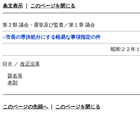
条文表示
｜
このページを閉じる
第２類 議会・選挙及び監査／第１章 議会
○市長の専決処分にする軽易な事項指定の件
昭和２２年
目次
／
改正沿革
題名等
本則
このページの先頭へ
｜
このページを閉じる