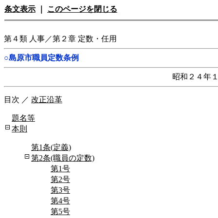
条文表示
｜
このページを閉じる
第４類 人事／第２章 定数・任用
○島原市職員定数条例
昭和２４年
目次
／
改正沿革
題名等
本則
第1条(定義)
第2条(職員の定数)
第1号
第2号
第3号
第4号
第5号