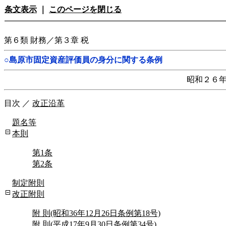
条文表示
｜
このページを閉じる
第６類 財務／第３章 税
○島原市固定資産評価員の身分に関する条例
昭和２６
目次
／
改正沿革
題名等
本則
第1条
第2条
制定附則
改正附則
附 則(昭和36年12月26日条例第18号)
附 則(平成17年9月30日条例第34号)