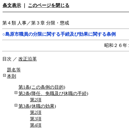
条文表示
｜
このページを閉じる
第４類 人事／第３章 分限・懲戒
○島原市職員の分限に関する手続及び効果に関する条例
昭和２６年
目次
／
改正沿革
題名等
本則
第1条(この条例の目的)
第2条(降任、免職及び休職の手続)
第2項
第3条(休職の効果)
第2項
第3項
第4項