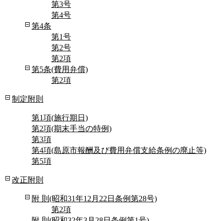
第3号
第4号
第4条
第1号
第2号
第2項
第5条(費用弁償)
第2項
制定附則
第1項(施行期日)
第2項(期末手当の特例)
第3項
第4項(島原市報酬及び費用弁償支給条例の廃止等)
第5項
改正附則
附 則(昭和31年12月22日条例第28号)
第2項
附 則(昭和32年3月28日条例第1号)