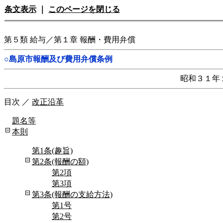
条文表示
｜
このページを閉じる
第５類 給与／第１章 報酬・費用弁償
○島原市報酬及び費用弁償条例
昭和３１年
目次
／
改正沿革
題名等
本則
第1条(趣旨)
第2条(報酬の額)
第2項
第3項
第3条(報酬の支給方法)
第1号
第2号