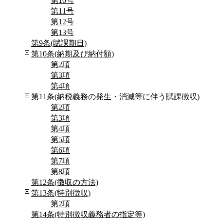
第10号
第11号
第12号
第13号
第9条(賦課期日)
第10条(納期及び納付額)
第2項
第3項
第4項
第11条(納税義務の発生・消滅等に伴う賦課徴収)
第2項
第3項
第4項
第5項
第6項
第7項
第8項
第12条(徴収の方法)
第13条(特別徴収)
第2項
第14条(特別徴収義務者の指定等)