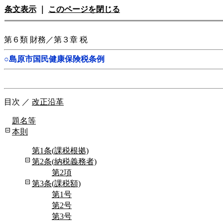
条文表示
｜
このページを閉じる
第６類 財務／第３章 税
○島原市国民健康保険税条例
目次
／
改正沿革
題名等
本則
第1条(課税根拠)
第2条(納税義務者)
第2項
第3条(課税額)
第1号
第2号
第3号