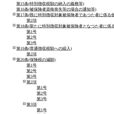
第15条(特別徴収税額の納入の義務等)
第16条(被保険者資格喪失等の場合の通知等)
第17条(既に特別徴収対象被保険者であつた者に係る仮
第2項
第18条(新たに特別徴収対象被保険者となつた者に係る
第1号
第2号
第3号
第19条(普通徴収税額への繰入)
第2項
第20条(保険税の減額)
第1号
第2号
第3号
第2項
第1号
第2号
第3号
第3項
第1号