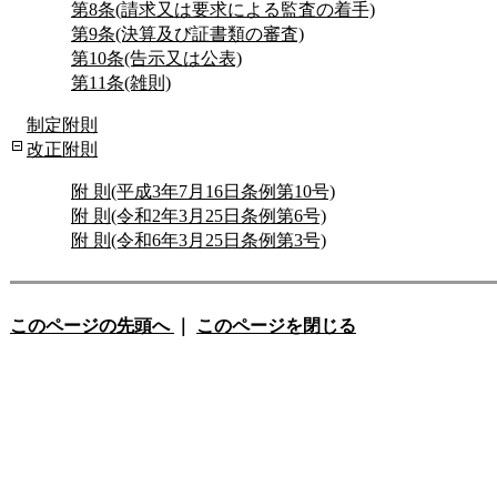
第8条(請求又は要求による監査の着手)
第9条(決算及び証書類の審査)
第10条(告示又は公表)
第11条(雑則)
制定附則
改正附則
附 則(平成3年7月16日条例第10号)
附 則(令和2年3月25日条例第6号)
附 則(令和6年3月25日条例第3号)
このページの先頭へ
｜
このページを閉じる