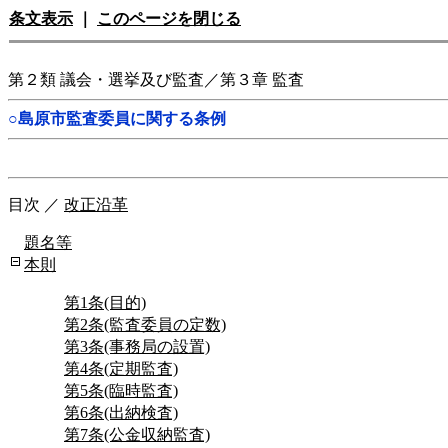
条文表示
｜
このページを閉じる
第２類 議会・選挙及び監査／第３章 監査
○島原市監査委員に関する条例
目次
／
改正沿革
題名等
本則
第1条(目的)
第2条(監査委員の定数)
第3条(事務局の設置)
第4条(定期監査)
第5条(臨時監査)
第6条(出納検査)
第7条(公金収納監査)