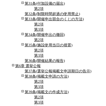
第31条(付加設備の届出)
第2項
第32条(制限時間超過の使用禁止)
第33条(開催申出競合のくじの方法)
第2項
第3項
第34条(開催申出の撤回)
第2項
第35条(施設使用当日の措置)
第2項
第3項
第36条(開催結果の報告)
第6章 選挙公報
第37条(選挙公報掲載文申請期日の告示)
第38条(掲載文申請の方法)
第2項
第3項
第39条(掲載文の作成方法)
第2項
第3項