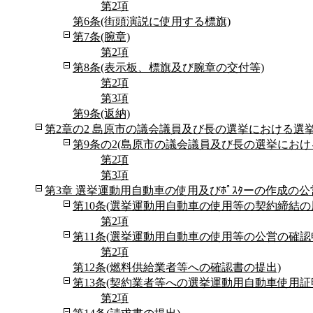
第2項
第6条(街頭演説に使用する標旗)
第7条(腕章)
第2項
第8条(表示板、標旗及び腕章の交付等)
第2項
第3項
第9条(返納)
第2章の2 島原市の議会議員及び長の選挙における選挙
第9条の2(島原市の議会議員及び長の選挙における
第2項
第3項
第3章 選挙運動用自動車の使用及びﾎﾟｽﾀーの作成の公
第10条(選挙運動用自動車の使用等の契約締結の
第2項
第11条(選挙運動用自動車の使用等の公営の確認
第2項
第12条(燃料供給業者等への確認書の提出)
第13条(契約業者等への選挙運動用自動車使用証
第2項