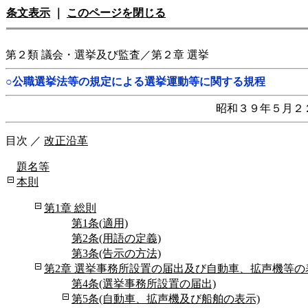
条文表示
｜
このページを閉じる
第２類 議会・選挙及び監査／第２章 選挙
○公職選挙法等の規定による選挙運動等に関する規程
昭和３９年５月２
目次
／
改正沿革
題名等
本則
第1章 総則
第1条(適用)
第2条(用語の定義)
第3条(告示の方法)
第2章 選挙事務所設置の届出及び自動車、拡声機等
第4条(選挙事務所設置の届出)
第5条(自動車、拡声機及び船舶の表示)