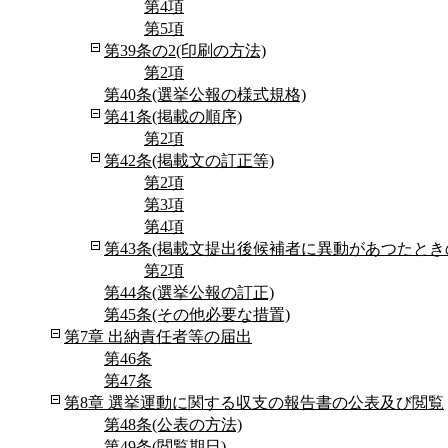
第4項
第5項
第39条の2(印刷の方法)
第2項
第40条(選挙公報の様式規格)
第41条(掲載の順序)
第2項
第42条(掲載文の訂正等)
第2項
第3項
第4項
第43条(掲載文提出後候補者に異動があつたとき
第2項
第44条(選挙公報の訂正)
第45条(その他必要な措置)
第7章 出納責任者等の届出
第46条
第47条
第8章 選挙運動に関する収支の報告書の公表及び閲覧
第48条(公表の方法)
第49条(閲覧期日)