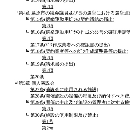
第14条(請求書の提出)
第2項
第4章 島原市の議会議員及び長の選挙における選挙運
第15条(選挙運動用ﾋﾞﾗの契約締結の届出)
第2項
第16条(選挙運動用ﾋﾞﾗの作成の公営の確認申請等
第2項
第17条(ﾋﾞﾗ作成業者への確認書の提出)
第18条(契約業者等へのﾋﾞﾗ作成証明書等の提出)
第2項
第19条(請求書の提出)
第2項
第20条
第5章 個人演説会
第27条(演説会に使用される施設)
第28条(開催施設の設備の程度及び納付すべき費
第29条(開催の申出及び施設の管理者に対する通
第2項
第30条(施設の使用制限及び禁止)
第1号
第2号