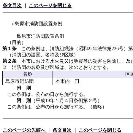
条文目次
｜
このページを閉じる
○島原市消防団設置条例
島原市消防団設置条例
（目的）
第１条
この条例は、消防組織法（昭和22年法律第226号）
（消防団の設置、名称及び区域）
第２条
本市における水火災又は地震等の災害を防除し、及び
２ 消防団の名称及び区域は、次のとおりとする。
名称
区
島原市消防団
本市内一円
附 則
この条例は、公布の日から施行する。
附 則
（平成19年１月４日条例第２号）
この条例は、公布の日から施行する。（後略）
このページの先頭へ
｜
条文目次
｜
このページを閉じる