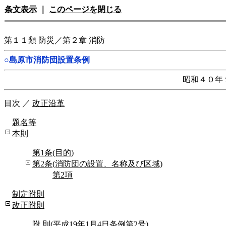
条文表示
｜
このページを閉じる
第１１類 防災／第２章 消防
○島原市消防団設置条例
昭和４０年
目次
／
改正沿革
題名等
本則
第1条(目的)
第2条(消防団の設置、名称及び区域)
第2項
制定附則
改正附則
附 則(平成19年1月4日条例第2号)