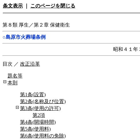
条文表示
｜
このページを閉じる
第８類 厚生／第２章 保健衛生
○島原市火葬場条例
昭和４１年
目次
／
改正沿革
題名等
本則
第1条(設置)
第2条(名称及び位置)
第3条(使用の許可)
第2項
第4条(開場時間)
第5条(使用料)
第6条(使用料の免除)