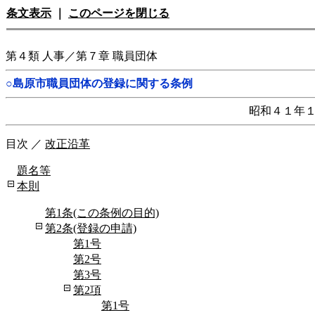
条文表示
｜
このページを閉じる
第４類 人事／第７章 職員団体
○島原市職員団体の登録に関する条例
昭和４１年
目次
／
改正沿革
題名等
本則
第1条(この条例の目的)
第2条(登録の申請)
第1号
第2号
第3号
第2項
第1号