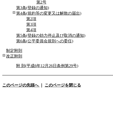
第2号
第3条(登録の通知)
第4条(規約等の変更又は解散の届出)
第2項
第3項
第4項
第5条(登録の効力停止及び取消の通知)
第6条(公平委員会規則への委任)
制定附則
改正附則
附 則(平成6年12月26日条例第29号)
このページの先頭へ
｜
このページを閉じる