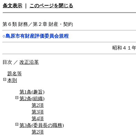
条文表示
｜
このページを閉じる
第６類 財務／第２章 財産・契約
○島原市有財産評価委員会規程
昭和４１
目次
／
改正沿革
題名等
本則
第1条(趣旨)
第2条(組織)
第2項
第3項
第4項
第3条(委員長の職務)
第2項