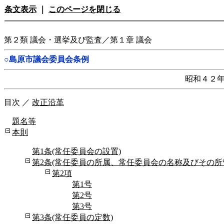
条文表示
｜
このページを閉じる
第２類 議会・選挙及び監査／第１章 議会
○島原市議会委員会条例
昭和４２
目次
／
改正沿革
題名等
本則
第1条(常任委員会の設置)
第2条(常任委員の所属、常任委員会の名称及びその所
第2項
第1号
第2号
第3号
第3条(常任委員の定数)