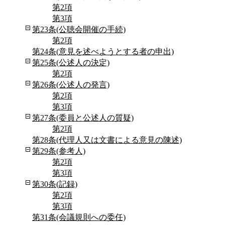
第2項
第3項
第23条(公聴会開催の手続)
第2項
第24条(意見を述べようとする者の申出)
第25条(公述人の決定)
第2項
第26条(公述人の発言)
第2項
第3項
第27条(委員と公述人の質疑)
第2項
第28条(代理人又は文書による意見の陳述)
第29条(参考人)
第2項
第3項
第30条(記録)
第2項
第3項
第31条(会議規則への委任)