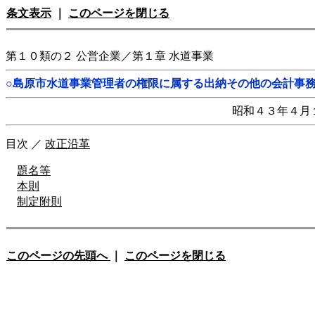
条文表示
｜
このページを閉じる
第１０類の２ 公営企業／第１章 水道事業
○島原市水道事業管理者の権限に属する出納その他の会計事
昭和４３年４月
目次
／
改正沿革
題名等
本則
制定附則
このページの先頭へ
｜
このページを閉じる