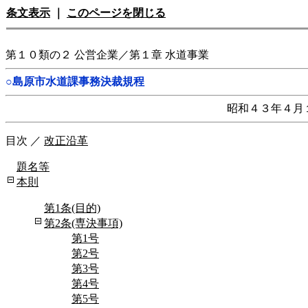
条文表示
｜
このページを閉じる
第１０類の２ 公営企業／第１章 水道事業
○島原市水道課事務決裁規程
昭和４３年４月
目次
／
改正沿革
題名等
本則
第1条(目的)
第2条(専決事項)
第1号
第2号
第3号
第4号
第5号