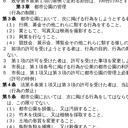
６ 政令第８条第１項の条例で定める割合は、100分の50と
第３章
都市公園の管理
（行為の制限）
第３条
都市公園において、次に掲げる行為をしようとする
(１) 行商、募金その他これらに類する行為をすること。
(２) 業として、写真又は映画を撮影すること。
(３) 興業を行なうこと。
(４) 競技会、展示会、博覧会その他これらに類する催し
２ 前項の許可を受けようとする者は、行為の目的、行為の
ない。
３ 第１項の許可を受けた者は、許可を受けた事項を変更し
４ 市長は、第１項各号に掲げる行為が公衆の都市公園の利
５ 市長は、第１項又は第３項の許可に都市公園の管理上必
（許可の特例）
第４条
法第６条第１項又は第３項の許可を受けた者は、当該
（行為の禁止）
第５条
都市公園においては、次に掲げる行為をしてはならな
は、この限りでない。
(１) 都市公園を損傷し、又は汚損すること。
(２) 竹木を伐採し、又は植物を採取すること。
(３) 土地の形質を変更すること。
(４) 鳥獣魚類を捕獲し、又は殺傷すること。