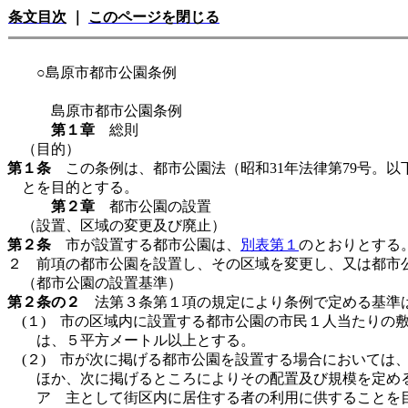
条文目次
｜
このページを閉じる
○島原市都市公園条例
島原市都市公園条例
第１章
総則
（目的）
第１条
この条例は、都市公園法（昭和31年法律第79号。
とを目的とする。
第２章
都市公園の設置
（設置、区域の変更及び廃止）
第２条
市が設置する都市公園は、
別表第１
のとおりとする
２ 前項の都市公園を設置し、その区域を変更し、又は都市
（都市公園の設置基準）
第２条の２
法第３条第１項の規定により条例で定める基準
(１) 市の区域内に設置する都市公園の市民１人当たりの
は、５平方メートル以上とする。
(２) 市が次に掲げる都市公園を設置する場合において
ほか、次に掲げるところによりその配置及び規模を定め
ア 主として街区内に居住する者の利用に供することを目