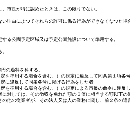
し、市長が特に認めたときは、この限りでない。
い理由によつてそれらの許可に係る行為ができなくなつた場
定する公園予定区域又は予定公園施設について準用する。
る。
0円の過料を科する。
の規定を準用する場合を含む。）の規定に違反して同条第１項各
の規定に違反して同条各号に掲げる行為をした者
の規定を準用する場合を含む。）の規定による市長の命令に違反
に対しては、その徴収を免れた額の５倍に相当する額以下の
の他の従業者が、その法人又は人の業務に関し、前２条の違