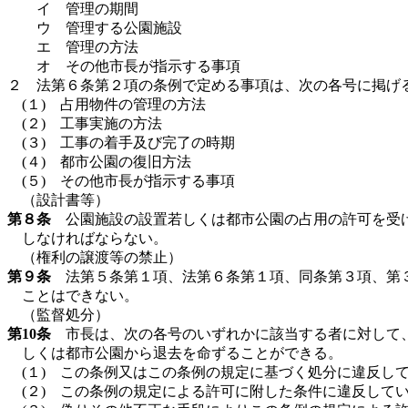
イ 管理の期間
ウ 管理する公園施設
エ 管理の方法
オ その他市長が指示する事項
２ 法第６条第２項の条例で定める事項は、次の各号に掲げ
(１) 占用物件の管理の方法
(２) 工事実施の方法
(３) 工事の着手及び完了の時期
(４) 都市公園の復旧方法
(５) その他市長が指示する事項
（設計書等）
第８条
公園施設の設置若しくは都市公園の占用の許可を受け
しなければならない。
（権利の譲渡等の禁止）
第９条
法第５条第１項、法第６条第１項、同条第３項、第３
ことはできない。
（監督処分）
第10条
市長は、次の各号のいずれかに該当する者に対して、
しくは都市公園から退去を命ずることができる。
(１) この条例又はこの条例の規定に基づく処分に違反し
(２) この条例の規定による許可に附した条件に違反して