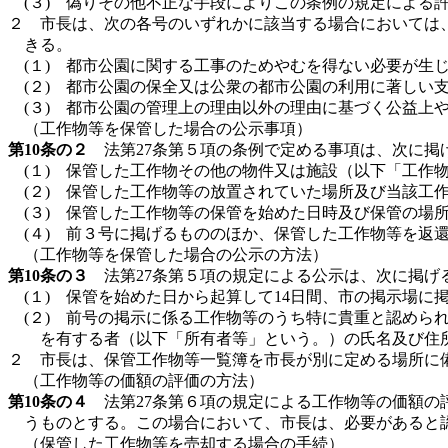
(３) 偽りその他不正な手段によりこの条例の規定による
２ 市長は、次の各号のいずれかに該当する場合においては
きる。
(１) 都市公園に関する工事のためやむを得ない必要が生
(２) 都市公園の保全又は公衆の都市公園の利用に著しい
(３) 都市公園の管理上の理由以外の理由に基づく公益上
（工作物等を保管した場合の公示事項）
第10条の２
法第27条第５項の条例で定める事項は、次に掲
(１) 保管した工作物その他の物件又は施設（以下「工作
(２) 保管した工作物等の放置されていた場所及び当該工
(３) 保管した工作物等の保管を始めた日時及び保管の場
(４) 前３号に掲げるもののほか、保管した工作物等を返
（工作物等を保管した場合の公示の方法）
第10条の３
法第27条第５項の規定による公示は、次に掲げ
(１) 保管を始めた日から起算して14日間、市の掲示場に
(２) 前号の掲示に係る工作物等のうち特に貴重と認め
を有する者（以下「所有者等」という。）の氏名及び住
２ 市長は、保管工作物等一覧簿を市長が別に定める場所に
（工作物等の価額の評価の方法）
第10条の４
法第27条第６項の規定による工作物等の価額の
うものとする。この場合において、市長は、必要があると
（保管した工作物等を売却する場合の手続）