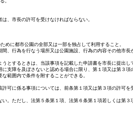
する。
者は、市長の許可を受けなければならない。
のために都市公園の全部又は一部を独占して利用すること。
期間、行為を行なう場所又は公園施設、行為の内容その他市長
ようとするときは、当該事項を記載した申請書を市長に提出し
用に支障を及ぼさないと認める場合に限り、第１項又は第３項
要な範囲内で条件を附することができる。
許可に係る事項については、前条第１項又は第３項の許可を
い。ただし、法第５条第１項、法第６条第１項若しくは第３