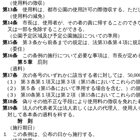
（使用料の徴収）
第13条
使用料は、都市公園の使用許可の際徴収する。ただ
（使用料の減免）
第14条
市長は、使用者が、その者の責に帰することのできな
又は一部を免除することができる。
（公園予定区域及び予定公園施設についての準用）
第15条
第３条から前条までの規定は、法第33条第４項に規
（委任）
第16条
この条例の施行について必要な事項は、市長が定め
第５章
罰則
（過料）
第17条
次の各号のいずれかに該当する者に対しては、50,00
(１) 第３条第１項又は第３項（第15条においてこれら
(２) 第５条（第15条において準用する場合を含む。）
(３) 第10条第１項又は第２項（第15条においてこれら
第18条
偽りその他不正な手段により使用料の徴収を免れた者
第19条
法人の代表者又は法人若しくは人の代理人、使用人そ
対して各本条の過料を科する。
附 則
（施行期日）
１ この条例は、公布の日から施行する。