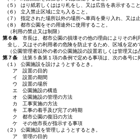
(５) はり紙若しくははり札をし、又は広告を表示するこ
(６) 立入禁止区域に立ち入ること。
(７) 指定された場所以外の場所へ車両を乗り入れ、又は
(８) 都市公園をその用途外に使用すること。
（利用の禁止又は制限）
第６条
市長は、都市公園の損壊その他の理由によりその利用
全し、又はその利用者の危険を防止するため、区域を定め
（公園管理者以外の者の公園施設の設置若しくは管理又は
第７条
法第５条第１項の条例で定める事項は、次の各号に
(１) 公園施設を設けようとするとき。
ア 設置の目的
イ 設置の期間
ウ 設置の場所
エ 公園施設の構造
オ 公園施設の管理の方法
カ 工事実施の方法
キ 工事の着手及び完了の時期
ク 都市公園の復旧の方法
ケ その他市長が指示する事項
(２) 公園施設を管理しようとするとき。
ア 管理の目的