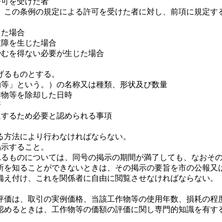
許可を受けた者
、この条例の規定による許可を受けた者に対し、前項に規定す
じた場合
支障を生じた場合
やむを得ない必要が生じた場合
げるものとする。
物等」という。）の名称又は種類、形状及び数量
作物等を除却した日時
所
還するため必要と認められる事項
る方法により行わなければならない。
掲示すること。
られるものについては、同号の掲示の期間が満了しても、なおそ
所を知ることができないときは、その掲示の要旨を市の公報又
備え付け、これを関係者に自由に閲覧させなければならない。
評価は、取引の実例価格、当該工作物等の使用年数、損耗の程
認めるときは、工作物等の価額の評価に関し専門的知識を有す