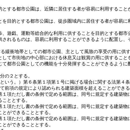
的とする都市公園は、近隣に居住する者が容易に利用すること
とを目的とする都市公園は、徒歩圏域内に居住する者が容易に
歩、遊戯、運動等総合的な利用に供することを目的とする都市
供されるものは、容易に利用することができるように配置し、
とする緩衝地帯としての都市公園、主として風致の享受の用に供
として市街地の中心部における休息又は観賞の用に供すること
じて都市公園としての機能を十分発揮することができるように
0分の２とする。
令」という。）第６条第１項第１号に掲げる場合に関する法第４
として前項の規定により認められる建築面積を超えることができ
１項ただし書の条例で定める範囲は、同号に規定する建築物に限
ることとする。
１項ただし書の条例で定める範囲は、同号に規定する建築物に限
ことができることとする。
１項ただし書の条例で定める範囲は、同号に規定する建築物に
ことができることとする。