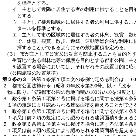
を標準とする。
イ 主として近隣に居住する者の利用に供することを目
とする。
ウ 主として徒歩圏域内に居住する者の利用に供するこ
タールを標準とする。
エ 主として市の区域内に居住する者の休息、観賞、散
で、休息、観賞、散歩、遊戯、運動等総合的な利用に
揮することができるようにその敷地面積を定める。
(３) 市が主として公害又は災害を防止することを目的
生育地である樹林地等の保護を目的とする都市公園、主
を設置する場合においては、それぞれその設置目的に応
（公園施設の設置基準）
第２条の３
法第４条第１項本文の条例で定める割合は、10
２ 都市公園法施行令（昭和31年政令第290号。以下「政
物に限り、当該都市公園の敷地面積の100分の10を限度
３ 政令第６条第１項第２号に掲げる場合に関する法第４条第
１項の規定により認められる建築面積を超えることができ
４ 政令第６条第１項第３号に掲げる場合に関する法第４条第
１項又は前２項の規定により認められる建築面積を超える
５ 政令第６条第１項第４号に掲げる場合に関する法第４条第
１項又は前３項の規定により認められる建築面積を超える