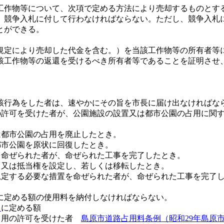
工作物等について、次項で定める方法により売却するものとす
は、競争入札に付して行わなければならない。ただし、競争入札
とができる。
規定により売却した代金を含む。）を当該工作物等の所有者等
該工作物等の返還を受けるべき所有者等であることを証明させ
行為をした者は、速やかにその旨を市長に届け出なければな
項の許可を受けた者が、公園施設の設置又は都市公園の占用に関
は都市公園の占用を廃止したとき。
都市公園を原状に回復したとき。
置を命ぜられた者が、命ぜられた工事を完了したとき。
、又は抵当権を設定し、若しくは移転したとき。
に規定する必要な措置を命ぜられた者が、命ぜられた工事を完了
に定める額の使用料を納付しなければならない。
２
に定める額
の占用の許可を受けた者
島原市道路占用料条例（昭和29年島原