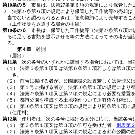
第10条の５
市長は、法第27条第６項の規定により保管した
２ 法第27条第６項の規定により保管した工作物等の売却
当でないと認められるときは、随意契約により売却するこ
（工作物等を返還する場合の手続）
第10条の６
市長は、保管した工作物等（法第27条第６項の
るに足りる書類を提示させる等の方法によってその者が当
る。
第４章
雑則
（届出）
第11条
次の各号のいずれかに該当する場合においては、当該
(１) 法第５条第１項又は法第６条第１項若しくは第３
き。
(２) 前号に掲げる者が、公園施設の設置若しくは管理又
(３) 第１号に掲げる者が、法第10条第１項の規定により
(４) 法第27条第１項又は第２項の規定により必要な措
(５) 都市公園を構成する土地物件ついて所有権を移転し
(６) 第10条第１項又は第２項の規定により同条第１項
（使用料）
第12条
使用者は、次の各号に掲げる区分に応じ、当該各号
(１) 第３条第１項又は第３項の許可を受けた者
別表第
(２) 法第６条第１項又は第３項の規定による都市公園