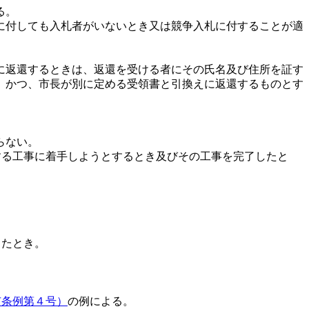
る。
に付しても入札者がいないとき又は競争入札に付することが適
に返還するときは、返還を受ける者にその氏名及び住所を証す
、かつ、市長が別に定める受領書と引換えに返還するものとす
らない。
する工事に着手しようとするとき及びその工事を完了したと
したとき。
市条例第４号）
の例による。