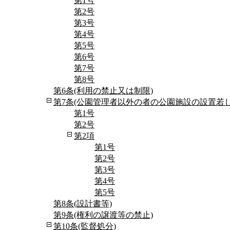
第1号
第2号
第3号
第4号
第5号
第6号
第7号
第8号
第6条(利用の禁止又は制限)
第7条(公園管理者以外の者の公園施設の設置若
第1号
第2号
第2項
第1号
第2号
第3号
第4号
第5号
第8条(設計書等)
第9条(権利の譲渡等の禁止)
第10条(監督処分)