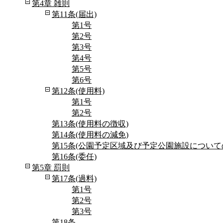
第4章 雑則
第11条(届出)
第1号
第2号
第3号
第4号
第5号
第6号
第12条(使用料)
第1号
第2号
第13条(使用料の徴収)
第14条(使用料の減免)
第15条(公園予定区域及び予定公園施設について
第16条(委任)
第5章 罰則
第17条(過料)
第1号
第2号
第3号
第18条