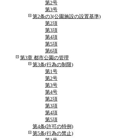
第2号
第3号
第2条の3(公園施設の設置基準)
第2項
第3項
第4項
第5項
第6項
第3章 都市公園の管理
第3条(行為の制限)
第1号
第2号
第3号
第4号
第2項
第3項
第4項
第5項
第4条(許可の特例)
第5条(行為の禁止)