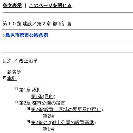
条文表示
｜
このページを閉じる
第１０類 建設／第２章 都市計画
○島原市都市公園条例
目次
／
改正沿革
題名等
本則
第1章 総則
第1条(目的)
第2章 都市公園の設置
第2条(設置、区域の変更及び廃止)
第2項
第2条の2(都市公園の設置基準)
第1号