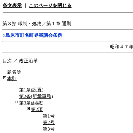
条文表示
｜
このページを閉じる
第３類 職制・処務／第１章 通則
○島原市町名町界審議会条例
昭和４７
目次
／
改正沿革
題名等
本則
第1条(設置)
第2条(所掌事務)
第3条(組織)
第2項
第1号
第2号
第3号