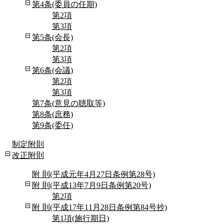
第4条(委員の任期)
第2項
第3項
第5条(会長)
第2項
第3項
第6条(会議)
第2項
第3項
第7条(意見の聴取等)
第8条(庶務)
第9条(委任)
制定附則
改正附則
附 則(平成元年4月27日条例第28号)
附 則(平成13年7月9日条例第20号)
第2項
附 則(平成17年11月28日条例第84号抄)
第1項(施行期日)