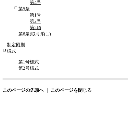
第4号
第5条
第1号
第2号
第2項
第6条(取り消し)
制定附則
様式
第1号様式
第2号様式
このページの先頭へ
｜
このページを閉じる