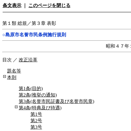
条文表示
｜
このページを閉じる
第１類 総規／第３章 表彰
○島原市名誉市民条例施行規則
昭和４７年
目次
／
改正沿革
題名等
本則
第1条(目的)
第2条(推挙の通知)
第3条(名誉市民証書及び名誉市民章)
第4条(特典及び待遇)
第1号
第2号
第3号