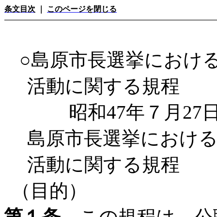
条文目次
｜
このページを閉じる
○島原市長選挙におけ
活動に関する規程
昭和47年７月2
島原市長選挙におけ
活動に関する規程
（目的）
第１条
この規程は、公職