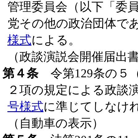
管理委員会（以下「委
党その他の政治団体で
様式
による。
（政談演説会開催届出
第４条
令第129条の５
２項の規定による政談
号様式
に準じてしなけ
（自動車の表示）