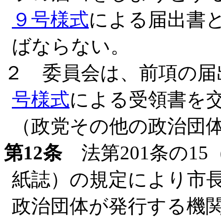
９号様式
による届出書
ばならない。
２ 委員会は、前項の届
号様式
による受領書を
（政党その他の政治団
第12条
法第201条の1
紙誌）の規定により市
政治団体が発行する機