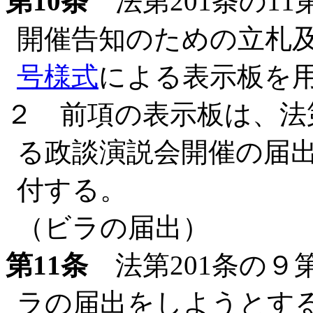
第10条
法第201条の1
開催告知のための立札
号様式
による表示板を
２ 前項の表示板は、法第
る政談演説会開催の届
付する。
（ビラの届出）
第11条
法第201条の９
ラの届出をしようとす