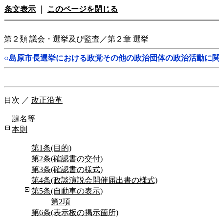
条文表示
｜
このページを閉じる
第２類 議会・選挙及び監査／第２章 選挙
○島原市長選挙における政党その他の政治団体の政治活動に
目次
／
改正沿革
題名等
本則
第1条(目的)
第2条(確認書の交付)
第3条(確認書の様式)
第4条(政談演説会開催届出書の様式)
第5条(自動車の表示)
第2項
第6条(表示板の掲示箇所)