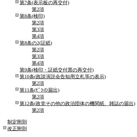
第7条(表示板の再交付)
第2項
第8条(検印)
第2項
第3項
第4項
第8条の2(証紙)
第2項
第3項
第4項
第9条(検印・証紙交付票の再交付)
第10条(政談演説会告知用立札等の表示)
第2項
第11条(ﾋﾞﾗの届出)
第2項
第12条(政党その他の政治団体の機関紙、雑誌の届出)
第2項
制定附則
改正附則