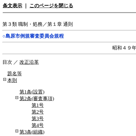
条文表示
｜
このページを閉じる
第３類 職制・処務／第１章 通則
○島原市例規審査委員会規程
昭和４９
目次
／
改正沿革
題名等
本則
第1条(設置)
第2条(審査事項)
第1号
第2号
第3号
第4号
第3条(組織)