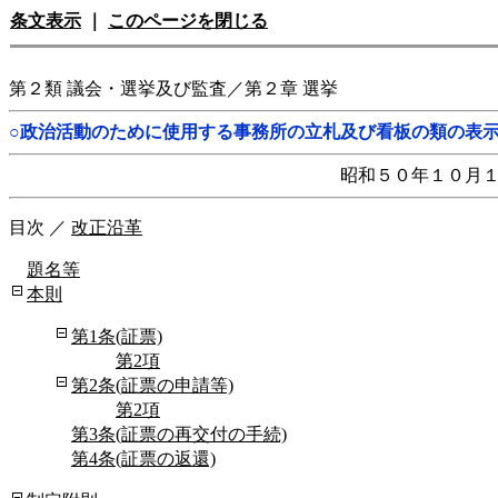
条文表示
｜
このページを閉じる
第２類 議会・選挙及び監査／第２章 選挙
○政治活動のために使用する事務所の立札及び看板の類の表
昭和５０年１０月
目次
／
改正沿革
題名等
本則
第1条(証票)
第2項
第2条(証票の申請等)
第2項
第3条(証票の再交付の手続)
第4条(証票の返還)