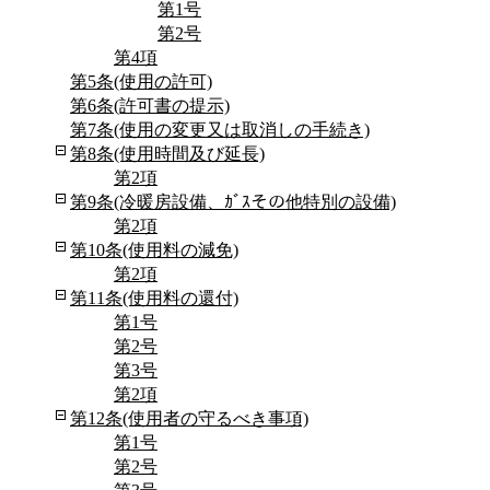
第1号
第2号
第4項
第5条(使用の許可)
第6条(許可書の提示)
第7条(使用の変更又は取消しの手続き)
第8条(使用時間及び延長)
第2項
第9条(冷暖房設備、ｶﾞｽその他特別の設備)
第2項
第10条(使用料の減免)
第2項
第11条(使用料の還付)
第1号
第2号
第3号
第2項
第12条(使用者の守るべき事項)
第1号
第2号