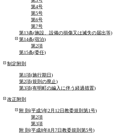
第3号
第4号
第5号
第6号
第7号
第13条(施設、設備の損傷又は滅失の届出等)
第14条(宿泊)
第2項
第15条(委任)
制定附則
第1項(施行期日)
第2項(規則の廃止)
第3項(有明町の編入に伴う経過措置)
改正附則
附 則(平成5年2月12日教委規則第1号)
第2項
第3項
附 則(平成8年8月7日教委規則第5号)