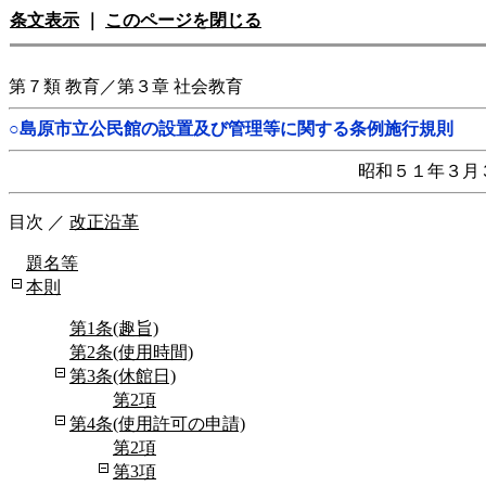
条文表示
｜
このページを閉じる
第７類 教育／第３章 社会教育
○島原市立公民館の設置及び管理等に関する条例施行規則
昭和５１年３月
目次
／
改正沿革
題名等
本則
第1条(趣旨)
第2条(使用時間)
第3条(休館日)
第2項
第4条(使用許可の申請)
第2項
第3項