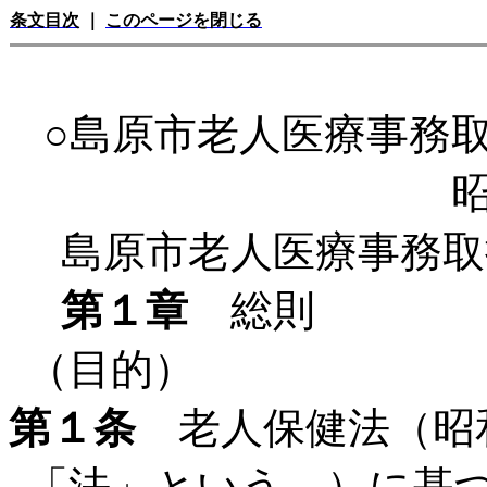
条文目次
｜
このページを閉じる
○島原市老人医療事務
島原市老人医療事務取
第１章
総則
（目的）
第１条
老人保健法（昭和
「法」という。）に基