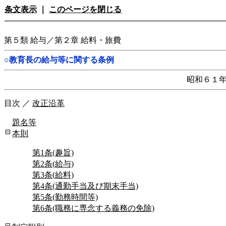
条文表示
｜
このページを閉じる
第５類 給与／第２章 給料・旅費
○教育長の給与等に関する条例
昭和６１
目次
／
改正沿革
題名等
本則
第1条(趣旨)
第2条(給与)
第3条(給料)
第4条(通勤手当及び期末手当)
第5条(勤務時間等)
第6条(職務に専念する義務の免除)