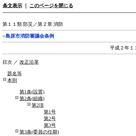
条文表示
｜
このページを閉じる
第１１類 防災／第２章 消防
○島原市消防審議会条例
平成２年１
目次
／
改正沿革
題名等
本則
第1条(設置)
第2条(組織)
第2項
第1号
第2号
第3号
第3条(委員の任期)